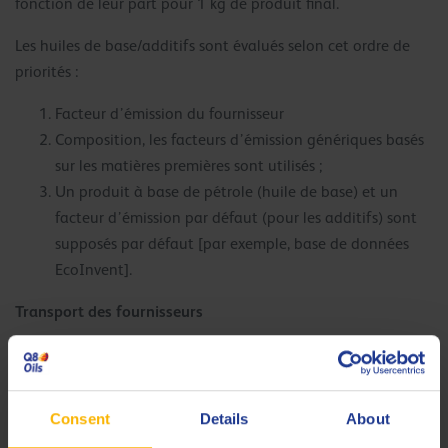
fonction de leur part pour 1 kg de produit final.
Les huiles de base/additifs sont évalués selon cet ordre de
priorités :
Facteur d’émission du fournisseur
Composition, les facteurs d’émission génériques basés
sur les matières premières sont utilisés ;
Un produit à base de pétrole (huile de base) et un
facteur d’émission par défaut (pour les additifs) sont
supposés par défaut [par exemple, base de données
EcoInvent].
Transport des fournisseurs
Le transport des matières premières des fournisseurs
est calculé à l’aide d’informations spécifiques sur les
distances et les modes de transport de ce fournisseur.
Consent
Details
About
Si le fournisseur n’est pas renseigné pour une matière