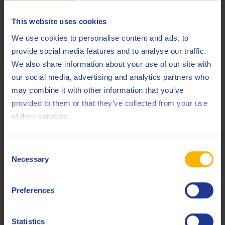
première, une valeur moyenne est utilisée.
This website uses cookies
Mélange/production
We use cookies to personalise content and ads, to
L’étape de mélange a été calculée en utilisant des
provide social media features and to analyse our traffic.
données primaires au niveau de l’usine pour le site de
We also share information about your use of our site with
Belgique.
our social media, advertising and analytics partners who
La consommation totale d’énergie et le volume d’huile
may combine it with other information that you’ve
lubrifiante produit ont été fournis pour l’année 2021.
provided to them or that they’ve collected from your use
Les impacts sont alloués à 1 kg de produit final.
of their services.
Allocation par unité fonctionnelle
Consent
Les émissions de GES provenant de la production des huiles
Necessary
Selection
lubrifiantes sont calculées en fonction de la recette, par kg
d’huile. Les impacts sont ensuite alloués par unité
Preferences
fonctionnelle (km ou heure d’utilisation, selon le type
d’utilisation), en utilisant les propriétés de l’huile lubrifiante
Statistics
: