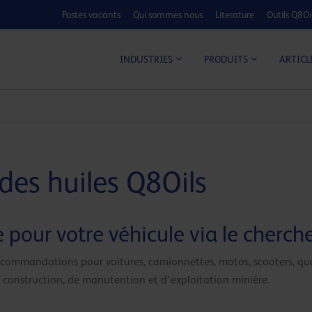
Postes vacants
Qui sommes nous
Literature
Outils Q8Oi
CALCULATEUR C
ARTICL
INDUSTRIES
PRODUITS
es huiles Q8Oils
e pour votre véhicule via le cherch
s recommandations pour voitures, camionnettes, motos, scooters, qu
e construction, de manutention et d’exploitation minière.