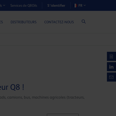
S’identifier
Services de Q8Oils
FR
ls
OÛTS-AVANTAGES (MOTEURS À GAZ)
ES
DISTRIBUTEURS
CONTACTEZ-NOUS
eur Q8 !
ads, camions, bus, machines agricoles (tracteurs,