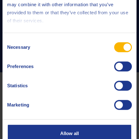
may combine it with other information that you’ve
Notre service Q8 Routine Analysis Service (QRAS) vous
provided to them or that they’ve collected from your use
permet d’obtenir un rapport détaillé et fiable sur l’état
of their services.
de votre huile.
Consent
Necessary
Selection
LIRE PLUS
Preferences
Derniers articles consacrés aux
Statistics
huiles pour turbines
Marketing
Allow all