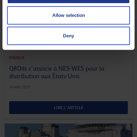
Allow selection
Deny
ENERGIE
Q8Oils s’associe à NES-WES pour la
distribution aux États-Unis
14 MAI 2021
LIRE L'ARTICLE