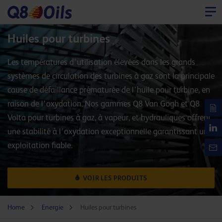
Huiles pour turbines
Les températures d’utilisation élevées dans les grands
systèmes de circulation des turbines à gaz sont la principale
cause de défaillance prématurée de l’huile pour turbine, en
raison de l’oxydation. Nos gammes Q8 Van Gogh et Q8
Volta pour turbines à gaz, à vapeur, et hydrauliques offrent
une stabilité à l’oxydation exceptionnelle garantissant une
exploitation fiable.
VOIR LES PRODUITS
Home
Energie
Huiles pour turbines