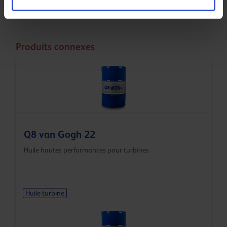
Less specifications
Produits connexes
Q8 van Gogh 22
Huile hautes performances pour turbines
Huile turbine