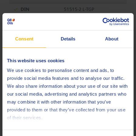
DIN
51515-2 L-TGP
GE Energy
GEK 101941
GE Energy
GEK 107395
Consent
Details
About
GE Energy
GEK 120498
GE Energy
GEK 121608
This website uses cookies
We use cookies to personalise content and ads, to
GE Energy
GEK 28143
provide social media features and to analyse our traffic.
GE Energy
GEK 32568h
We also share information about your use of our site with
our social media, advertising and analytics partners who
GE Energy
GEK 46506
may combine it with other information that you’ve
ISO
6743-5 L-TGE
provided to them or that they’ve collected from your use
of their services.
ISO
6743-5 L-TGF
ISO
6743-5 L-TGSE