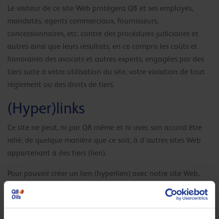
Le visiteur de ce site Web protégera Q8 et ses employés,
mandatés, agents commerciaux, fournisseurs,
concessionnaires, etc. contre des procédures judiciaires et
autres ainsi que leurs résultats, en ce compris les coûts et
honoraires des avocats et autres experts, engagées par des
tiers suite à votre utilisation du site, votre violation de tout
règlement ou des droits de tiers.
(Hyper)links
Ce site ne peut, ni par Q8 même et ni avec son accord être
relié, de quelque manière que ce soit, à d’autres sites Web
appartenant à des tiers (lien).
Pour pouvoir créer un lien (hyperlien) avec notre site Web,
vous devez avant tout disposer d’une autorisation écrite en
introduisant votre demande à l’adresse ci-dessous. Le «
framen » de ce site n’est pas autorisé.