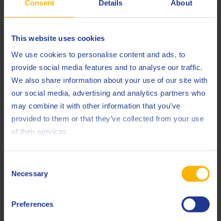
Consent
Details
About
Q8 n’est pas responsable des sites reliés et/ou des
informations qui s’y retrouvent. Q8 n’est pas non plus
This website uses cookies
responsable pour quelque dommage que ce soit qu’il
s’agisse d’interruptions dans le fonctionnement de la
We use cookies to personalise content and ads, to
société, leurs dommages et pertes de profit qui soit la
provide social media features and to analyse our traffic.
conséquence directe ou indirecte, ou qui est d’une manière
We also share information about your use of our site with
ou d’une autre soit lié à la visite, l’utilisation ou le non
our social media, advertising and analytics partners who
fonctionnement (temporaire) de ce site.
may combine it with other information that you’ve
provided to them or that they’ve collected from your use
Droit de propriétés
of their services.
intellectuelles
Consent
Tous droits de propriété intellectuelle des informations,
Necessary
Selection
noms, images, illustrations, marques et logos, ou autres
matériaux de ce site reviennent exclusivement à l’une des
compagnies de Kuwait Petroleum ou à leurs fournisseurs
Preferences
sous-traitants. Sauf ou en vertu d’une législation relative au