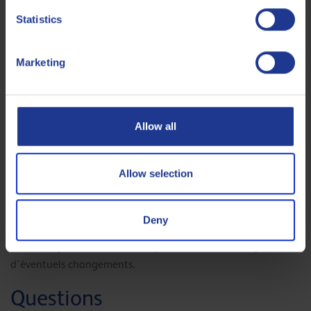
droit d’auteurs ou des exceptions prévues dans d’autres lois
Statistics
impératives, rien dans ce site ne peut être imprimé,
téléchargé ou publié sans une autorisation écrite préalable.
Marketing
Vous trouverez plus d’informations sur les conditions d’accès
et d’utilisation de notre site web, y compris de plus amples
informations sur les droits de propriété de Kuwait Petroleum
Allow all
dans nos conditions d’utilisation.
Changements
Allow selection
Nous allons progressivement adapter notre politique aux
évolutions technologiques d’internet. Les amendements de
Deny
ces modalités apparaîtront sur cette page. Nous vous
invitons également à visiter régulièrement cette page pour
d’éventuels changements.
Questions