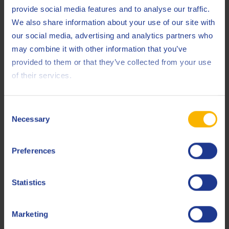
extrêmes et continues ;
provide social media features and to analyse our traffic.
bonne résistance à la corrosion ;
We also share information about your use of our site with
our social media, advertising and analytics partners who
propriétés de désaération remarquables ;
may combine it with other information that you’ve
excellentes caractéristiques de filtrabilité.
provided to them or that they’ve collected from your use
Ce produit ne contient pas d’additifs EP au soufre actif, au
of their services.
calcium ou au zinc.
Consent
Necessary
Selection
Aller à la page produit
Preferences
Aucun produit trouvé.
Statistics
Marketing