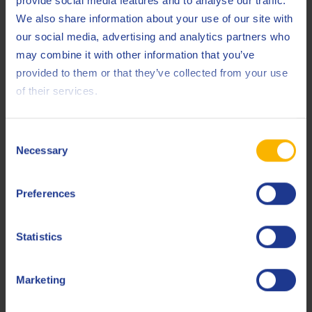
provide social media features and to analyse our traffic.
exploitants pour réduire les coûts de maintenance.
We also share information about your use of our site with
our social media, advertising and analytics partners who
Approbation de Caterpillar
may combine it with other information that you’ve
provided to them or that they’ve collected from your use
of their services.
À la suite des résultats positifs de ce test terrain réalisé en
Allemagne, Caterpillar Energy Solutions a homologué Q8
Mahler GR8 pour la lubrification des moteurs à gaz MWM
Consent
TCG et Caterpillar CG avec une concentration accrue de
Necessary
Selection
polluant. Caterpillar inclura cette homolgation dans la
prochaine édition de sa circulaire technique
Preferences
TR2105
« Préconisation pour huile de lubrification »
.
Statistics
Marketing