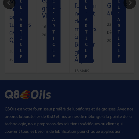
et du
son
E
E
E
E
fonction
G5 SAE
groupe
L
L
L
L
huile
nement
40
'
'
'
'
VPK
pour
A
A
A
A
des
turbines
22
R
R
R
R
16 MAI
moteurs
avec
T
T
T
T
DÉCEMBRE
2024
à
I
I
I
I
Q8Oils
2022
Bioener
C
C
C
C
L
L
L
L
gie
30 JUILLET
E
E
E
E
Aspach
2025
18 MARS
2024
Q8Oils est votre fournisseur préféré de lubrifiants et de graisses. Avec nos
propres laboratoires de R&D et nos usines de mélange à la pointe de la
technologie, nous proposons des solutions spécifiques au client qui
couvrent tous les besoins de lubrification pour chaque application.