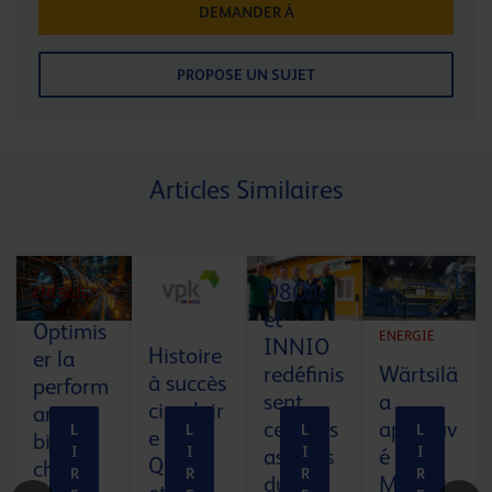
DEMANDER À
PROPOSE UN SUJET
Articles Similaires
Q8Oils
ENERGIE
et
Optimis
ENERGIE
INNIO
Histoire
er la
redéfinis
Wärtsilä
à succès
perform
sent
a
circulair
ance :
certains
approuv
L
L
L
L
e de
bien
I
I
I
I
aspects
é Q8
Q8Oils
choisir
R
R
R
R
du
Mahler