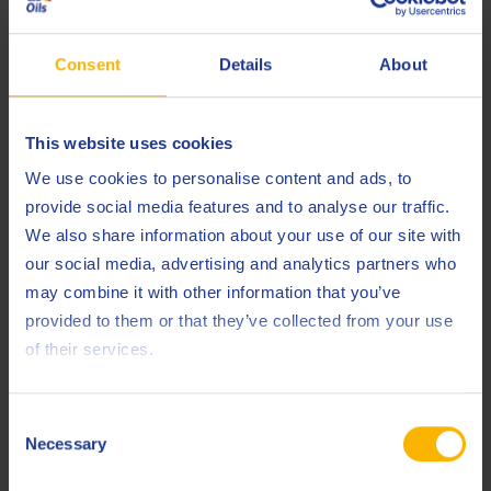
environnemental positif et l'empreinte de ce
produit, veuillez contacter Q8Oils. Pour plus
d'informations, consultez ce
lien
Consent
Details
About
This website uses cookies
Spécifications et approbations
We use cookies to personalise content and ads, to
ACEA
A3/B4
provide social media features and to analyse our traffic.
We also share information about your use of our site with
API
SP
our social media, advertising and analytics partners who
Abarth
0101
may combine it with other information that you’ve
provided to them or that they’ve collected from your use
Less specifications
of their services.
Consent
Produits connexes
Necessary
Selection