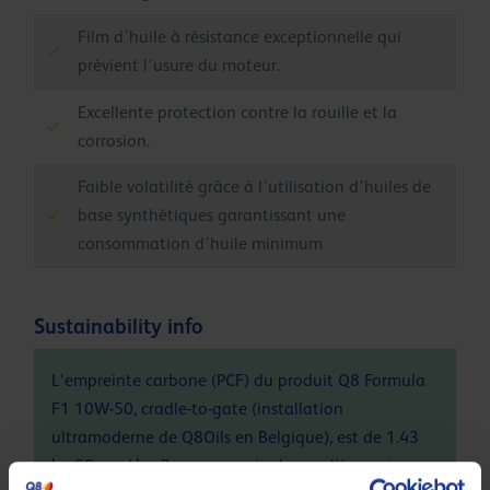
Film d’huile à résistance exceptionnelle qui
prévient l’usure du moteur.
Excellente protection contre la rouille et la
corrosion.
Faible volatilité grâce à l’utilisation d’huiles de
base synthétiques garantissant une
consommation d’huile minimum
Sustainability info
L'empreinte carbone (PCF) du produit Q8 Formula
F1 10W-50, cradle-to-gate (installation
ultramoderne de Q8Oils en Belgique), est de 1.43
kg CO
eq / kg. Pour en savoir plus sur l'impact
2