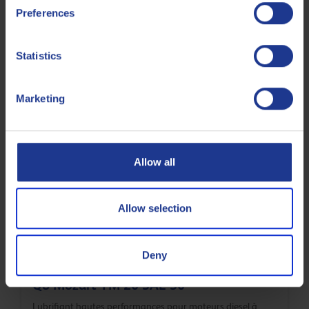
Preferences
Statistics
Q8 T 200 SAE 40
Marketing
Huile moteur minérale pour un usage intensif
Allow all
Huile moteur
Allow selection
Deny
Q8 Mozart TM 20 SAE 30
Lubrifiant hautes performances pour moteurs diesel à