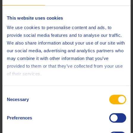
This website uses cookies
Spécifications et approbations
We use cookies to personalise content and ads, to
provide social media features and to analyse our traffic.
API
SL
We also share information about your use of our site with
Less specifications
our social media, advertising and analytics partners who
may combine it with other information that you’ve
provided to them or that they’ve collected from your use
of their services.
Produits connexes
Consent
Necessary
Selection
Preferences
Q8 Mozart DP (N) 30