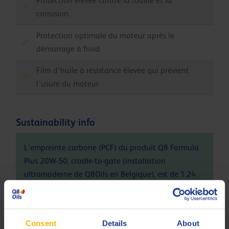
Protection élevée contre la rouille et la
corrosion.
Protection optimale du moteur après le
démarrage à froid.
Film d’huile à résistance élevée qui prévient
l’usure du moteur.
Sustainability info
L'empreinte carbone (PCF) du produit Q8 Formula
Plus 20W-50, cradle-to-gate (installation
ultramoderne de Q8Oils en Belgique), est de 1.24
kg CO
eq / kg. Pour en savoir plus sur l'impact
2
environnemental positif et l'empreinte de ce
produit, veuillez contacter Q8Oils. Pour plus
Consent
Details
About
d'informations, consultez ce
lien