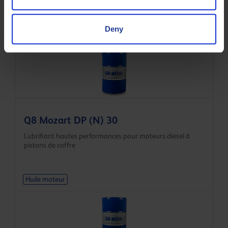
Deny
Huile moteur
Q8 Mozart DP (N) 30
Lubrifiant hautes performances pour moteurs diesel à
pistons de coffre
Huile moteur