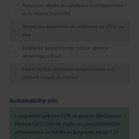
Protection élevée du catalyseur d’échappement
et du filtre à particules.
Permet des économies de carburant de 2,5% ou
plus
Excellente protection du moteur après le
démarrage à froid.
Film d’huile à résistance exceptionnelle qui
prévient l’usure du moteur.
Sustainability info
L'empreinte carbone (PCF) du produit Q8 Formula
Prestige C2/C3 5W-30, cradle-to-gate (installation
ultramoderne de Q8Oils en Belgique), est de 1.27