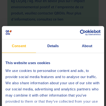
kg CO
eq / kg. Pour en savoir plus sur l'impact
2
environnemental positif et l'empreinte de ce
produit, veuillez contacter Q8Oils. Pour plus
d'informations, consultez ce
lien
Spécifications et approbations
Consent
Details
About
ACEA
C2
ACEA
C3
This website uses cookies
API
SQ
We use cookies to personalise content and ads, to
provide social media features and to analyse our traffic.
BMW
Longlife-04
We also share information about your use of our site with
MB
229.31
our social media, advertising and analytics partners who
may combine it with other information that you’ve
MB
229.51
provided to them or that they’ve collected from your use