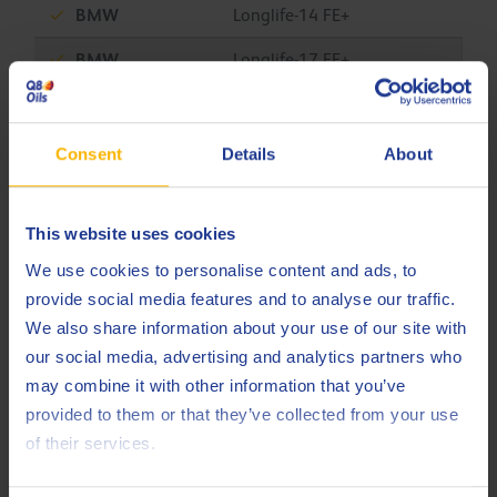
BMW
Longlife-14 FE+
BMW
Longlife-17 FE+
Chrysler
MS-12145
Fiat
9.55535-CR1
Consent
Details
About
Fiat
9.55535-DM1
This website uses cookies
Fiat
9.55535-DSX
We use cookies to personalise content and ads, to
Fiat
9.55535-GSX
provide social media features and to analyse our traffic.
We also share information about your use of our site with
Ford
M2C947-B1
our social media, advertising and analytics partners who
Ford
M2C948-B
may combine it with other information that you’ve
provided to them or that they’ve collected from your use
Ford
M2C952-A1
of their services.
Ford
M2C954-A1