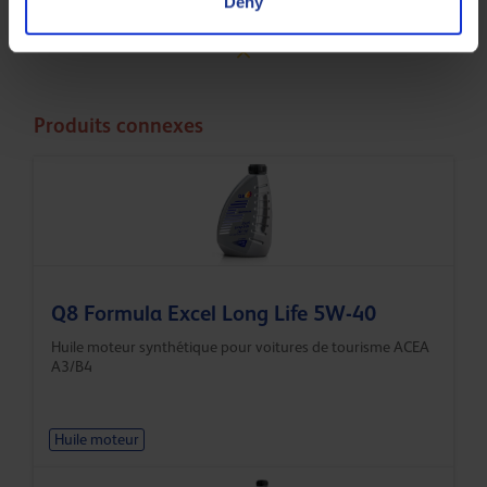
Deny
Less specifications
Produits connexes
Q8 Formula Excel Long Life 5W-40
Huile moteur synthétique pour voitures de tourisme ACEA
A3/B4
Huile moteur