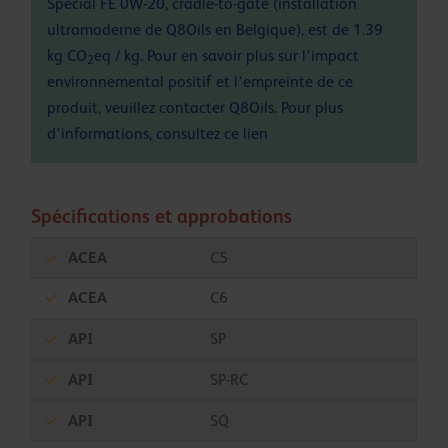
Special FE 0W-20, cradle-to-gate (installation
ultramoderne de Q8Oils en Belgique), est de 1.39
kg CO
eq / kg. Pour en savoir plus sur l'impact
2
environnemental positif et l'empreinte de ce
produit, veuillez contacter Q8Oils. Pour plus
d'informations, consultez ce
lien
Spécifications et approbations
ACEA
C5
ACEA
C6
API
SP
API
SP-RC
API
SQ