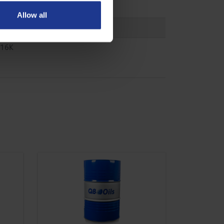
 01L
Allow all
 08
 16K