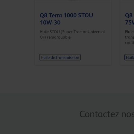
Q8 Terra 1000 STOU
Q8
10W-30
75
Huile STOU (Super Tractor Universal
Flui
Oil) remarquable
tran
cont
Huile de transmission
Huil
Contactez nos