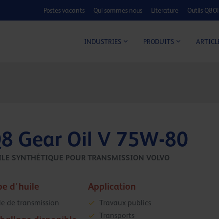
Postes vacants
Qui sommes nous
Literature
Outils Q8Oi
CALCULATEUR C
ARTICL
INDUSTRIES
PRODUITS
8 Gear Oil V 75W-80
ILE SYNTHÉTIQUE POUR TRANSMISSION VOLVO
pe d'huile
Application
le de transmission
Travaux publics
Transports