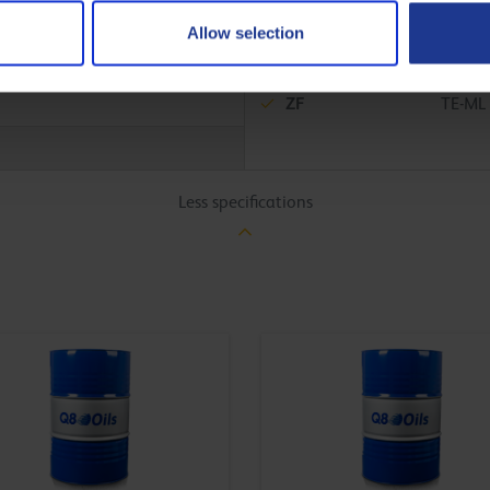
ZF
TE-ML
Allow selection
ZF
TE-ML
ZF
TE-ML
Less specifications