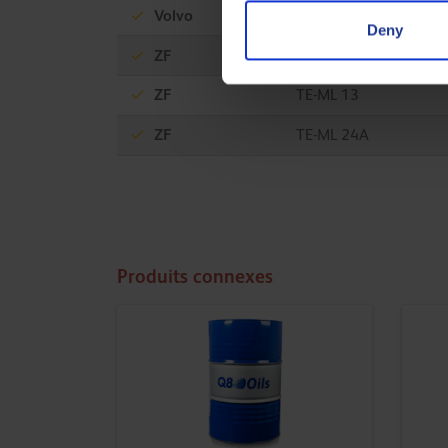
Volvo
97307 (400.000 km)
Deny
ZF
TE-ML 02L
ZF
TE-ML 13
ZF
TE-ML 24A
Produits connexes