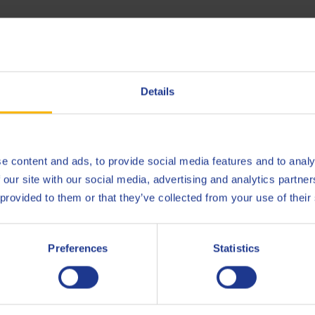
Oil V 75W-80, cradle-to-gate (installation ultramoderne de Q8Oil
al positif et l'empreinte de ce produit, veuillez contacter Q8Oils.
Details
DAF
e content and ads, to provide social media features and to analy
 our site with our social media, advertising and analytics partn
Iveco
n (300.000 km)
18-18
 provided to them or that they’ve collected from your use of their
MAN
341 T
MAN
341 T
Preferences
Statistics
MB
235.4
Volvo
97305