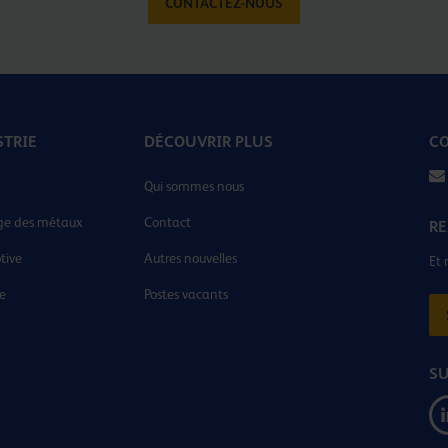
CONTACTEZ-NOUS
STRIE
DÉCOUVRIR PLUS
CO
Qui sommes nous
ge des métaux
Contact
RE
tive
Autres nouvelles
Et 
ie
Postes vacants
SU