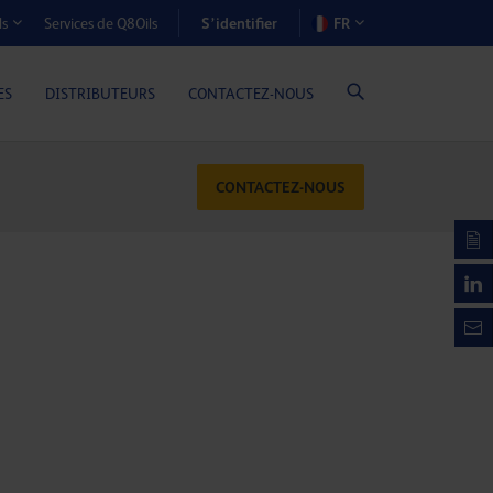
S’identifier
Services de Q8Oils
FR
ls
OÛTS-AVANTAGES (MOTEURS À GAZ)
ES
DISTRIBUTEURS
CONTACTEZ-NOUS
CONTACTEZ-NOUS