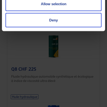
Q8 Handel D 46
Allow selection
Huile hydraulique détergente à indice de viscosité très
élevé et avec des additifs au zinc
Deny
Huile hydraulique
Q8 CHF 22S
Fluide hydraulique automobile synthétique et écologique
à indice de viscosité ultra-élevé
Huile hydraulique