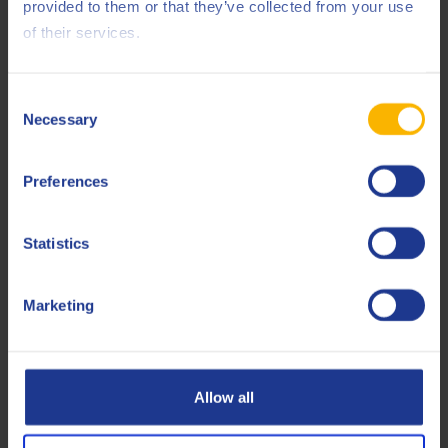
provided to them or that they’ve collected from your use
DIN
51524-3 HVLP
of their services.
Eaton Brochure
03-401-2010
ISO
11158 HV
Consent
Necessary
Selection
Swedish Standard
SS 155434 AV
Preferences
Less specifications
Statistics
Produits connexes
Marketing
Allow all