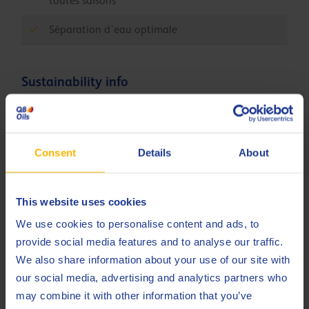
toutes saisons
Séparation d’eau optimale
Sustainability info
L'empreinte carbone (PCF) du produit Q8 Handel
68, cradle-to-gate (installation ultramoderne de
Q8Oils en Belgique), est de 1.43 kg CO
eq / kg. Pour
Consent
Details
About
2
en savoir plus sur l'impact environnemental positif
et l'empreinte de ce produit, veuillez contacter
This website uses cookies
Q8Oils. Pour plus d'informations, consultez ce
lien
We use cookies to personalise content and ads, to
provide social media features and to analyse our traffic.
We also share information about your use of our site with
Spécifications et approbations
our social media, advertising and analytics partners who
Bosch Rexroth
RE 90220 notes
may combine it with other information that you’ve