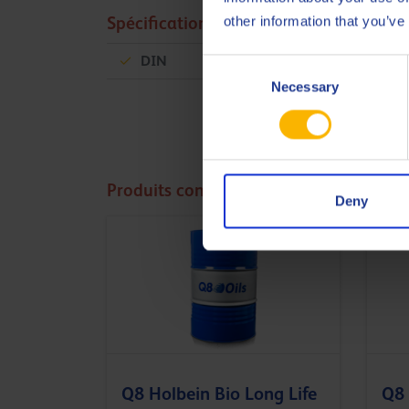
other information that you’ve
Spécifications et approbations
DIN
51524-3 HVLP
Consent
Necessary
Selection
Produits connexes
Deny
Q8 Holbein Bio Long Life
Q8 