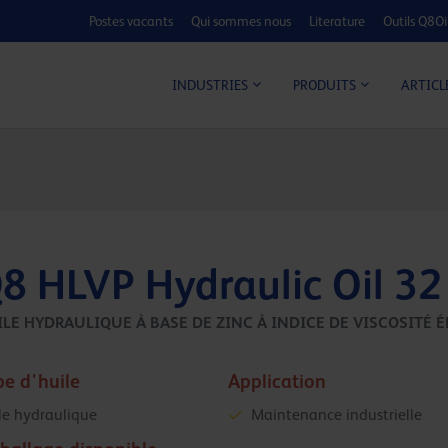
Postes vacants
Qui sommes nous
Literature
Outils Q8Oi
CALCULATEUR C
ARTICL
INDUSTRIES
PRODUITS
8 HLVP Hydraulic Oil 32
LE HYDRAULIQUE À BASE DE ZINC À INDICE DE VISCOSITÉ É
pe d'huile
Application
le hydraulique
Maintenance industrielle