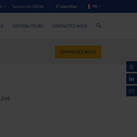
S’identifier
Services de Q8Oils
FR
ls
OÛTS-AVANTAGES (MOTEURS À GAZ)
ES
DISTRIBUTEURS
CONTACTEZ-NOUS
CONTACTEZ-NOUS
LEVÉ