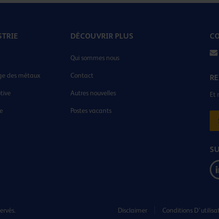
STRIE
DÉCOUVRIR PLUS
CO
Qui sommes nous
ge des métaux
Contact
RE
tive
Autres nouvelles
Et 
ie
Postes vacants
SU
ervés.
Disclaimer
Conditions D’utilisa