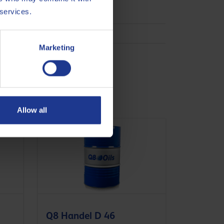
 services.
 HV
Marketing
Allow all
Q8 Handel D 46