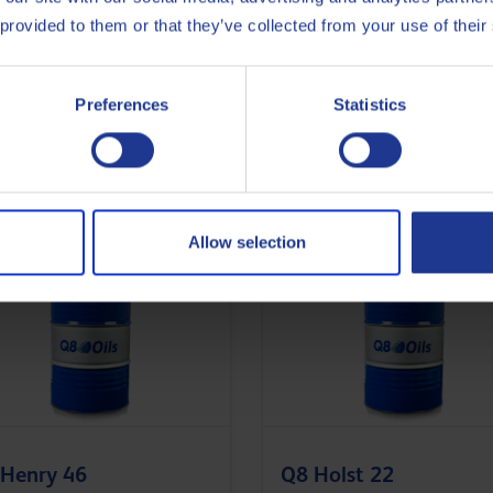
 provided to them or that they’ve collected from your use of their
ISO
11158
Preferences
Statistics
Less specifications
Allow selection
Henry 46
Q8 Holst 22