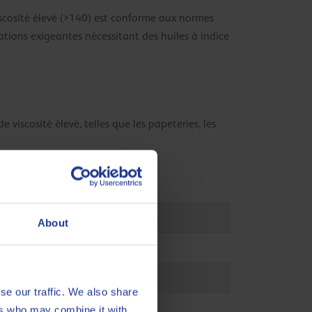
scosité élevé (>140) est conforme aux normes
ations exigeantes nécessitant des huiles à indice
 viscosité élevé, telles que les papeteries, les
About
se our traffic. We also share
ers who may combine it with