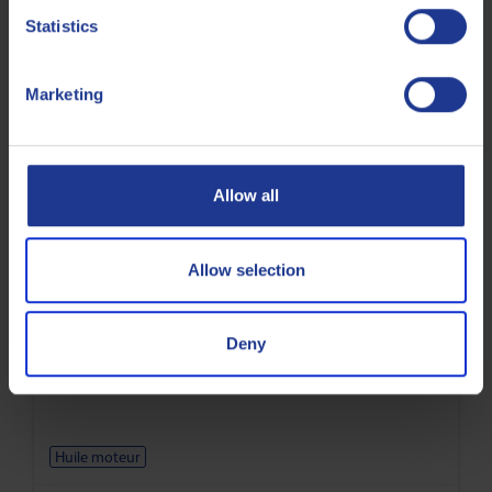
Q8 Mozart SHPD 15W-40
Statistics
Lubrifiant hautes performances pour moteurs diesel 4-
temps et groupes électrogènes diesel.
Marketing
Huile moteur
Allow all
Allow selection
Q8 Formula F1 10W-50
Deny
Huile moteur synthétique pour voitures de tourisme
évoluant dans des conditions de course
Huile moteur