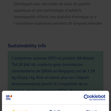
Développé avec des huiles de base de qualité
supérieure et une technologie d’additifs
remarquable offrant une stabilité thermique et à
l’oxydation supérieure pendant de longues périodes
Sustainability info
L'empreinte carbone (PCF) du produit Q8 Mozart
TM 20 SAE 40, cradle-to-gate (installation
ultramoderne de Q8Oils en Belgique), est de 1.29
kg CO
eq / kg. Pour en savoir plus sur l'impact
2
environnemental positif et l'empreinte de ce
produit, veuillez contacter Q8Oils. Pour plus
d'informations, consultez ce
lien