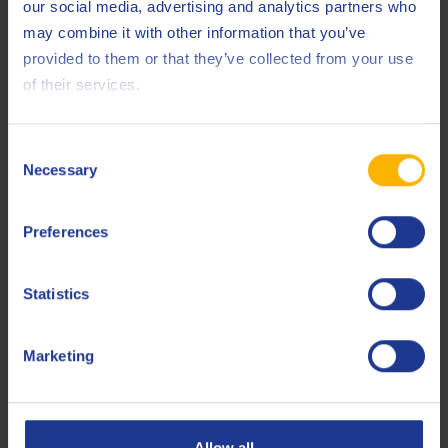
our social media, advertising and analytics partners who
may combine it with other information that you’ve
provided to them or that they’ve collected from your use
of their services.
Q8 Rossini HMG 46
Huile hydraulique synthétique supérieure de qualité
Consent
alimentaire
Necessary
Selection
Huile alimentaire
Preferences
Statistics
Marketing
Q8 Rossini CO 46
Fluide supérieur de grade alimentaire pour compresseurs
Allow all