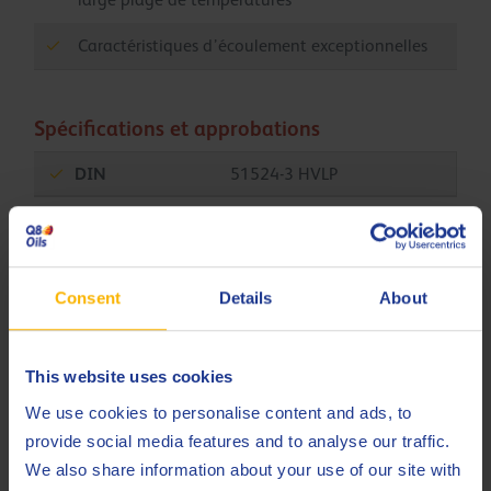
Caractéristiques d’écoulement exceptionnelles
Spécifications et approbations
DIN
51524-3 HVLP
ISO
11158 HV
ISO
21469
Consent
Details
About
Less specifications
This website uses cookies
We use cookies to personalise content and ads, to
Produits connexes
provide social media features and to analyse our traffic.
We also share information about your use of our site with