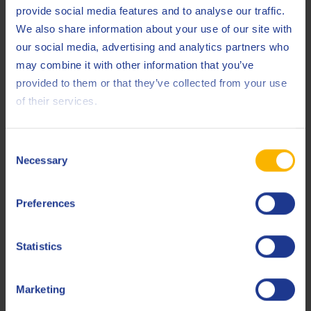
provide social media features and to analyse our traffic.
We also share information about your use of our site with
Produits connexes
our social media, advertising and analytics partners who
may combine it with other information that you’ve
provided to them or that they’ve collected from your use
of their services.
Consent
Q8 Formula Techno Eco FE 0W-20
Necessary
Selection
Huile synthétique pour moteurs d'automobile ACEA C6 et
Ford WSS M2C-952A1
Preferences
Huile moteur
Statistics
Marketing