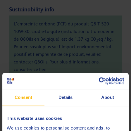
Sustainability info
L'empreinte carbone (PCF) du produit Q8 T 520
10W-30, cradle-to-gate (installation ultramoderne
de Q8Oils en Belgique), est de 1.37 kg CO
eq / kg.
2
Pour en savoir plus sur l'impact environnemental
positif et l'empreinte de ce produit, veuillez
contacter Q8Oils. Pour plus d'informations,
consultez ce
lien
Spécifications et approbations
Consent
Details
About
API
CG-4
This website uses cookies
Less specifications
We use cookies to personalise content and ads, to