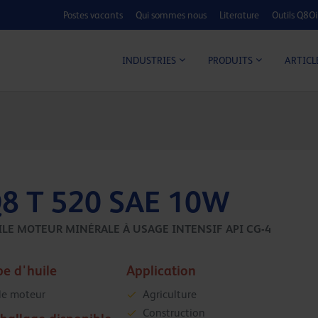
Postes vacants
Qui sommes nous
Literature
Outils Q8Oi
CALCULATEUR C
ARTICL
INDUSTRIES
PRODUITS
8 T 520 SAE 10W
ILE MOTEUR MINÉRALE À USAGE INTENSIF API CG-4
pe d'huile
Application
le moteur
Agriculture
Construction