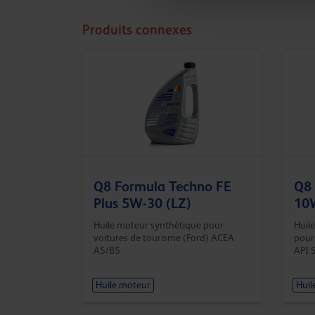
Produits connexes
Q8 Formula Techno FE
Q8
Plus 5W-30 (LZ)
10
Huile moteur synthétique pour
Huil
voitures de tourisme (Ford) ACEA
pour
A5/B5
API 
Huile moteur
Huil