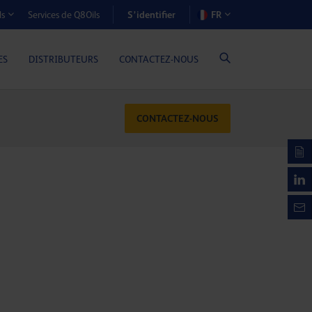
S’identifier
Services de Q8Oils
FR
ls
OÛTS-AVANTAGES (MOTEURS À GAZ)
ES
DISTRIBUTEURS
CONTACTEZ-NOUS
CONTACTEZ-NOUS