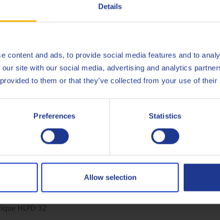
Details
0 SAE 10W, cradle-to-gate (installation ultramoderne de Q8Oils e
sitif et l'empreinte de ce produit, veuillez contacter Q8Oils. Pour
e content and ads, to provide social media features and to analy
 our site with our social media, advertising and analytics partn
 provided to them or that they’ve collected from your use of their
NATO
O-237
Preferences
Statistics
Less specifications
Allow selection
ulique HLPD 32