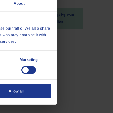
About
n Belgique), est de 1.34 kg CO
eq / kg. Pour
2
 plus d'informations, consultez ce
lien
se our traffic. We also share
ers who may combine it with
 services.
Marketing
Allow all