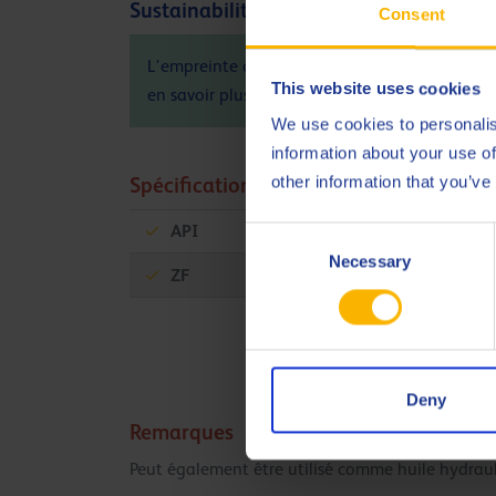
Sustainability info
Consent
L'empreinte carbone (PCF) du produit Q8 T 52
This website uses cookies
en savoir plus sur l'impact environnemental po
We use cookies to personalis
information about your use of
other information that you’ve
Spécifications et approbations
API
CG-4
Consent
Necessary
Selection
ZF
TE-ML 03B
Deny
Remarques
Peut également être utilisé comme huile hydra