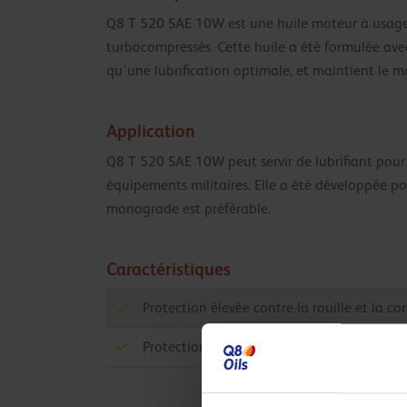
Q8 T 520 SAE 10W est une huile moteur à usage 
turbocompressés. Cette huile a été formulée avec
qu’une lubrification optimale, et maintient le m
Application
Q8 T 520 SAE 10W peut servir de lubrifiant pour m
équipements militaires. Elle a été développée p
monograde est préférable.
Caractéristiques
Protection élevée contre la rouille et la cor
Protection haut de gamme contre l’usure 