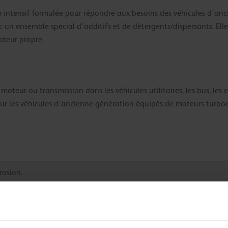
intensif formulée pour répondre aux besoins des véhicules d’an
 un ensemble spécial d’additifs et de détergents/dispersants. Elle
oteur propre.
oteur ou transmission dans les véhicules utilitaires, les bus, les 
our les véhicules d’ancienne génération équipés de moteurs turboc
rosion.
du moteur.