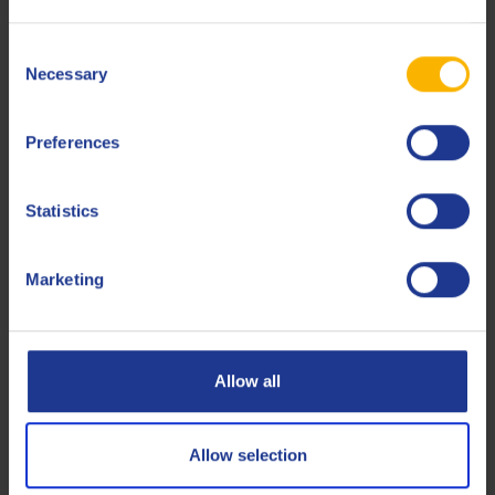
Voith
Retarder
Consent
Necessary
Selection
Less specifications
Preferences
Produits connexes
Statistics
Marketing
Allow all
Q8 Formula Elite C2 0W-30
Huile moteur synthétique pour voitures de tourisme ACEA
C2/PSA B71 2312
Allow selection