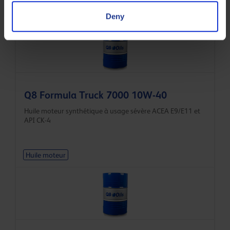
Huile moteur
Deny
Q8 Formula Truck 7000 10W-40
Huile moteur synthétique à usage sévère ACEA E9/E11 et
API CK-4
Huile moteur