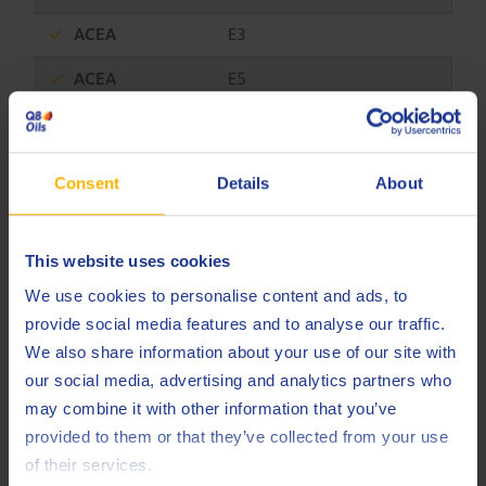
ACEA
E3
ACEA
E5
ACEA
E7
API
CI-4
Consent
Details
About
API
SL
Caterpillar
TO-2
This website uses cookies
We use cookies to personalise content and ads, to
MAN
M 270
provide social media features and to analyse our traffic.
MB
227.0
We also share information about your use of our site with
our social media, advertising and analytics partners who
MB
228.0
may combine it with other information that you’ve
MTU
Type 1
provided to them or that they’ve collected from your use
of their services.
MTU
Type 2