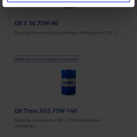
Q8 T 36 75W-90
Fluide de transmission synthétique MB-Approval 235.11
Huile pour transmission manuelle
Q8 Trans XGS 75W-140
Fluide de transmission SAE J 2360 entièrement
synthétique