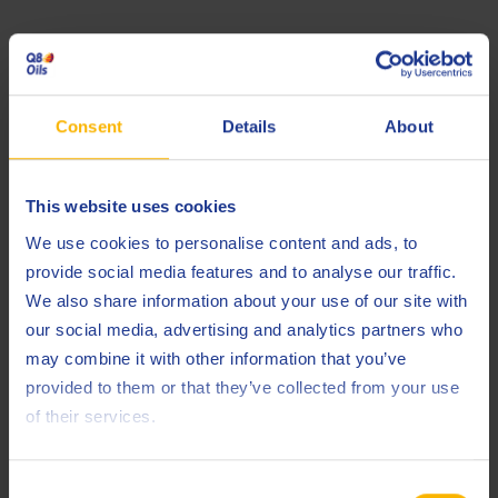
Spécifications et approbations
Allison
C-4
Consent
Details
About
Caterpillar
TO-4
DANA
This website uses cookies
Eaton/Fuller
We use cookies to personalise content and ads, to
provide social media features and to analyse our traffic.
Komatsu
KES 07.868.1
We also share information about your use of our site with
Komatsu Dresser
Micro-Clutch
our social media, advertising and analytics partners who
may combine it with other information that you’ve
Vickers
35VQ25
provided to them or that they’ve collected from your use
ZF
TE-ML 03C
of their services.
Less specifications
Consent