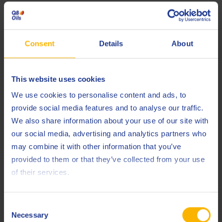
Huile moteur
Consent
Details
About
This website uses cookies
We use cookies to personalise content and ads, to
provide social media features and to analyse our traffic.
Q8 Mozart TM 40 SAE 40
We also share information about your use of our site with
our social media, advertising and analytics partners who
ENERGY
may combine it with other information that you’ve
Lubrifiant hautes performances pour moteurs diesel à piston
de coffre
provided to them or that they’ve collected from your use
of their services.
Huile moteur
Consent
Necessary
Selection