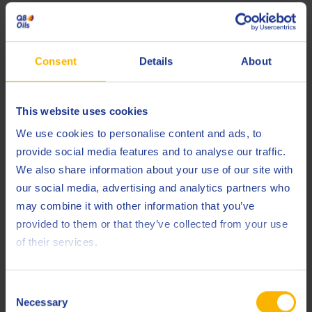
Fluides de formage
Consent
Details
About
This website uses cookies
We use cookies to personalise content and ads, to
provide social media features and to analyse our traffic.
Q8 Brahms 3130
We also share information about your use of our site with
our social media, advertising and analytics partners who
METALWORKING
may combine it with other information that you’ve
Huile de déformation sans chlore.
provided to them or that they’ve collected from your use
of their services.
Fluides de formage
Consent
Necessary
Selection