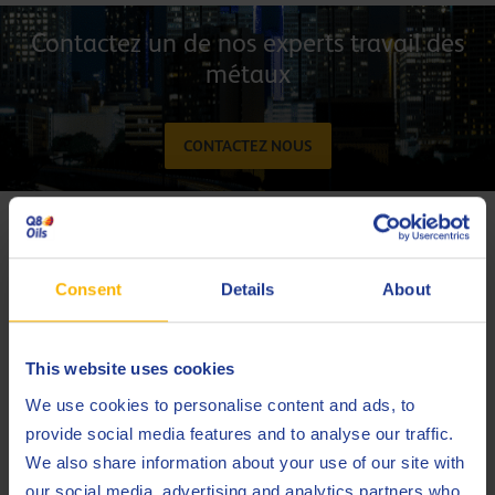
Contactez un de nos experts travail des
métaux
CONTACTEZ NOUS
Derniers articles
Consent
Details
About
This website uses cookies
We use cookies to personalise content and ads, to
provide social media features and to analyse our traffic.
We also share information about your use of our site with
our social media, advertising and analytics partners who