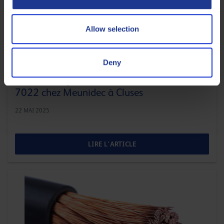
Allow selection
Deny
TRAVAIL DES MÉTAUX
Success story de l’huile entière Q8 Bach
7022 chez Meunidec à Cluses
22 MAI 2025
LIRE L'ARTICLE