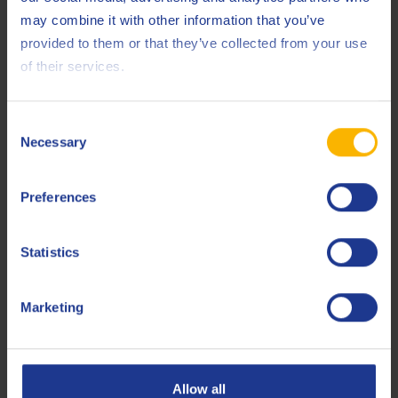
may combine it with other information that you’ve
provided to them or that they’ve collected from your use
of their services.
HUILES POUR LE LAMINAGE À FROID
Pourquoi les fluides de laminage sur mesure
Consent
ne sont plus un luxe
Necessary
Selection
13 JUILLET 2026
Preferences
LIRE L'ARTICLE
Statistics
Marketing
Allow all