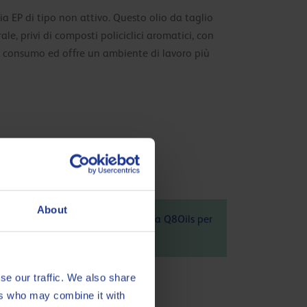
ia EP di tipo non attivo. Questo olio da taglio
le, privi di composti policiclici aromatici, con
or consumo ed offre un ambiente di lavoro più
About
006 è 1.25 kg CO
eq / kg. Contatta Q8Oils per
2
ù, clicca
qui
se our traffic. We also share
ers who may combine it with