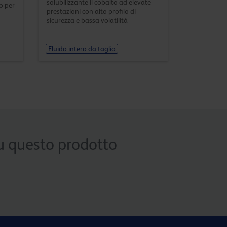
solubilizzante il cobalto ad elevate
ro per
prestazioni con alto profilo di
sicurezza e bassa volatilità
Fluido intero da taglio
 su questo prodotto