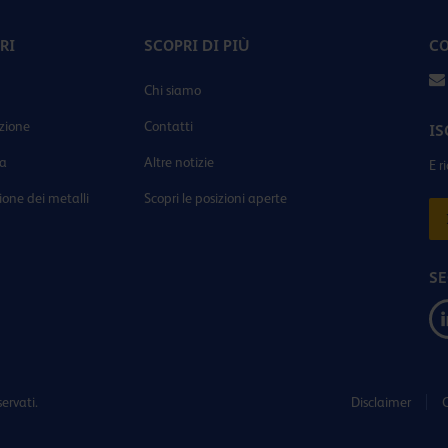
RI
SCOPRI DI PIÙ
CO
Chi siamo
zione
Contatti
IS
ia
Altre notizie
E r
ione dei metalli
Scopri le posizioni aperte
SE
ervati.
Disclaimer
C