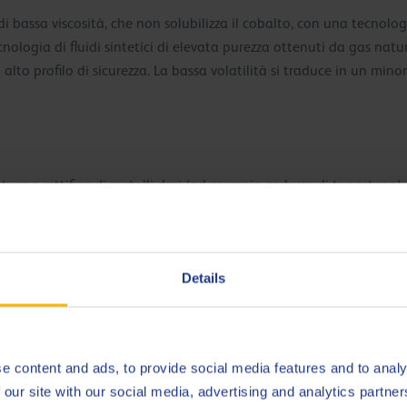
i bassa viscosità, che non solubilizza il cobalto, con una tecnolog
nologia di fluidi sintetici di elevata purezza ottenuti da gas natura
lto profilo di sicurezza. La bassa volatilità si traduce in un min
ura e rettifica di metalli duri (ad esempio carburo di tungsteno).
Details
omponenti di produzione (cradle-to-gate), del prodotto Q8 Bach 7
entale positivo di questo prodotto (Handprint). Per saperne di pi
e content and ads, to provide social media features and to analy
 our site with our social media, advertising and analytics partn