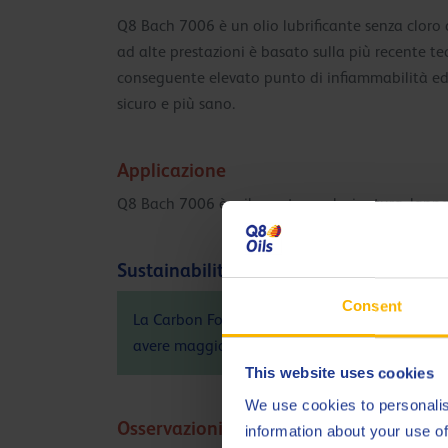
Q8 Bach 7006 è un olio lubrificante senza cloro d
ad alte prestazioni è basato sulla più recente tec
conseguente elevato punto di infiammabilità ed a
sicuro e più sano.
Applicazione
Q8 Bach 7006 è sviluppato per levigatura, lappat
Sustainability info
Consent
La Carbon Footprint (PCF), considerando le c
avere maggiori informazioni sull'impatto ambi
This website uses cookies
We use cookies to personalis
Osservazioni
information about your use of