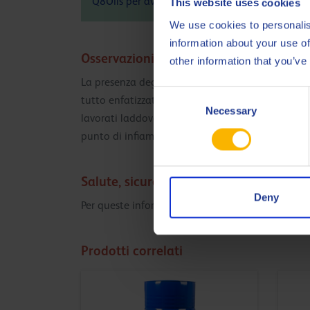
Q8Oils per avere maggiori informazioni sull'i
This website uses cookies
We use cookies to personalis
information about your use of
Osservazioni
other information that you’ve
La presenza degli additivi anti stick-slip fa in
Consent
tutto enfatizzato dalla particolare polarità ed ad
Necessary
Selection
lavorati laddove destinato al taglio. Q8 Bach X
punto di infiammabilità danno al prodotto un p
Salute, sicurezza e ambiente
Deny
Per queste informazioni si faccia riferimento alla
Prodotti correlati