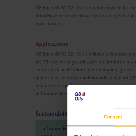
Q8 Bach XNRG 32 HG è un lubrificante multifunzio
additivazione senza cloro e senza zinco è di tipo
macchiature.
Applicazione
Q8 Bach XNRG 32 HG è un fluido sviluppato per l
VG 32 e dove venga utilizzato un prodotto intero d
caratteristiche EP mirate per tipologia e gravos
gialle ed acciai di buona lavorabilità. Quindi 
più o meno significativa) e la conseguente depaupe
di fungere da unico prodotto.
Sustainability info
Consent
La Carbon Footprint (PCF), considerando le c