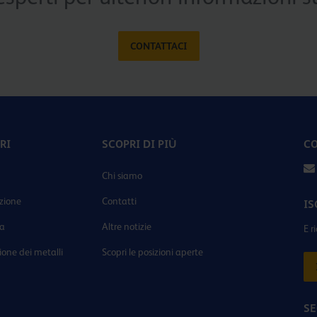
CONTATTACI
RI
SCOPRI DI PIÙ
CO
Chi siamo
zione
Contatti
IS
ia
Altre notizie
E r
ione dei metalli
Scopri le posizioni aperte
SE