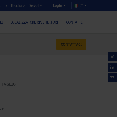
iamo
Brochure
IT
Servizi
Login
LI
LOCALIZZATORE RIVENDITORI
CONTATTI
CONTATTACI
E TAGLIO
dei