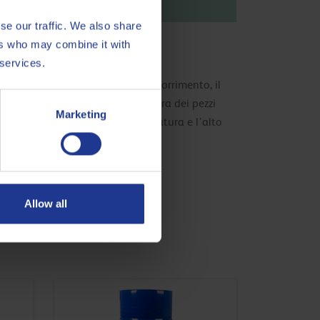
erne di più, clicca
qui
se our traffic. We also share
ers who may combine it with
 services.
eciso a livello delle guide di scorrimento, il
degli utensili ed alla buona finitura dei pezzi
Marketing
lla formazione di schiuma. La natura e l’alto
Allow all