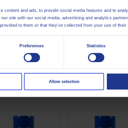
mpatto ambientale positivo di questo prodotto (Handprint). Per sap
e content and ads, to provide social media features and to analy
 our site with our social media, advertising and analytics partn
 provided to them or that they’ve collected from your use of their
 modo che Q8 Bach XNRG 32 HG garantisca un movimento regolare e pr
esività della sua base, caratteristiche utili anche alla protezione 
Preferences
Statistics
NRG 32 HG ha colore chiaro, buona demulsività e bassa tendenza a
articolare aspetto di salvaguardia verso persone ed ambiente.
Allow selection
 Scheda di Sicurezza a disposizione dei Clienti.