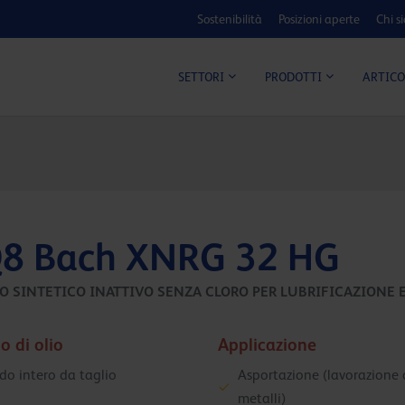
Sostenibilità
Posizioni aperte
Chi s
ARTICO
SETTORI
PRODOTTI
8 Bach XNRG 32 HG
O SINTETICO INATTIVO SENZA CLORO PER LUBRIFICAZIONE 
o di olio
Applicazione
ido intero da taglio
Asportazione (lavorazione 
metalli)