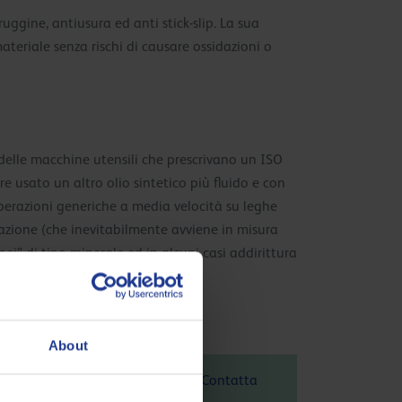
ggine, antiusura ed anti stick-slip. La sua
ateriale senza rischi di causare ossidazioni o
elle macchine utensili che prescrivano un ISO
re usato un altro olio sintetico più fluido e con
operazioni generiche a media velocità su leghe
azione (che inevitabilmente avviene in misura
nei” di tipo minerale ed in alcuni casi addirittura
About
XNRG 32 HG è 2.09 kg CO
eq / kg. Contatta
2