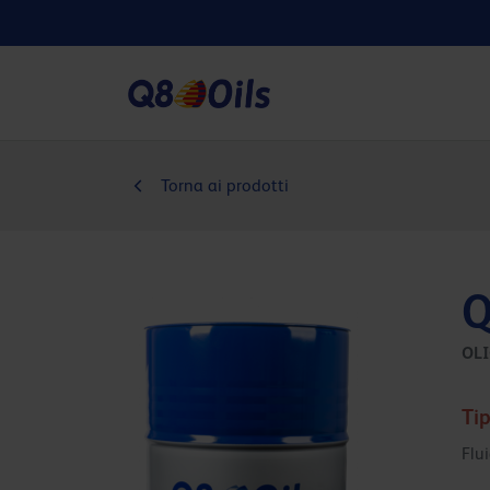
Torna ai prodotti
Q
OLI
Tip
Flu