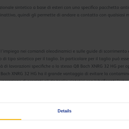
nale sintetico a base di esteri con uno specifico pacchetto antiru
 inattivo, quindi gli permette di andare a contatto con qualsiasi m
’impiego nei comandi oleodinamici e sulle guide di scorrimento d
i tipo sintetico per il taglio. In particolare per il taglio può esse
ità di lavorazioni specifiche o lo stesso Q8 Bach XNRG 32 HG per 
Q8 Bach XNRG 32 HG ha il grande vantaggio di evitare la contamin
razione di pregiati oli da taglio sintetici con lubrificanti “estra
Details
omponenti di produzione (cradle-to-gate), del prodotto Q8 Bach 