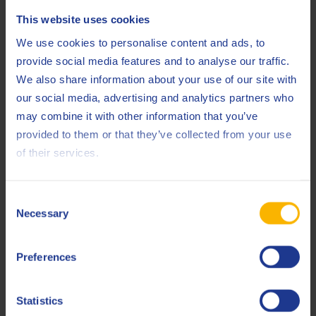
Iveco
18-1809 NG2
This website uses cookies
JASO
DH-2
We use cookies to personalise content and ads, to
provide social media features and to analyse our traffic.
Liebherr
LH-00-ENG LA
We also share information about your use of our site with
Liebherr
LH-00-ENG3A LA
our social media, advertising and analytics partners who
may combine it with other information that you’ve
Liebherr
LH-00-ENG5C LA
provided to them or that they’ve collected from your use
of their services.
MAN
M 3271-1
MAN
M 3477
Consent
MAN
M 3575
Necessary
Selection
MAN
M 3775
Preferences
MB
226.9
MB
228.31 (DTFR 15C100)
Statistics