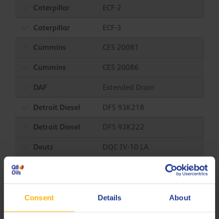
Caterpillar
ECF-2
Caterpillar
ECF-3
Cummins
CES 20081
Cummins
CES 20086
DAF
Extended Drain
Detroit Diesel
DFS 93K218
Detroit Diesel
DFS 93K222
Deutz
DQC IV-10 LA
Deutz
DQC IV-18 LA
Iveco
18-1804 TLS E6
Consent
Details
About
Iveco
18-1804 TLS E9