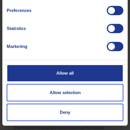
Preferences
Statistics
Q8 Outboard 2T
Fluido per imbarcazioni da diporto
Marketing
Olio motore
Allow all
Allow selection
Deny
Q8 Formula Plus 15W-40
Olio motore minerale per autovetture conforme alle