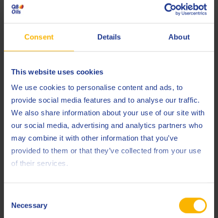
API
TC +
JASO
FD
Consent
Details
About
NMMA
TC-W3
SAE
Class 3 Fluidity
This website uses cookies
Less specifications
We use cookies to personalise content and ads, to
provide social media features and to analyse our traffic.
We also share information about your use of our site with
our social media, advertising and analytics partners who
Osservazioni
may combine it with other information that you’ve
È consigliabile adottare una concentrazione che rispetti
provided to them or that they’ve collected from your use
i requisiti del produttore del motore.
of their services.
Prodotti correlati
Consent
Necessary
Selection