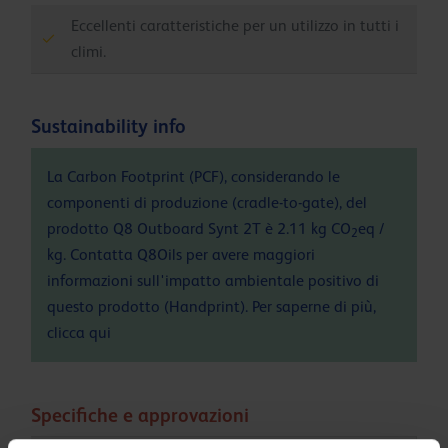
Eccellenti caratteristiche per un utilizzo in tutti i
climi.
Sustainability info
La Carbon Footprint (PCF), considerando le
componenti di produzione (cradle-to-gate), del
prodotto Q8 Outboard Synt 2T è 2.11 kg CO
eq /
2
kg. Contatta Q8Oils per avere maggiori
informazioni sull'impatto ambientale positivo di
questo prodotto (Handprint). Per saperne di più,
clicca
qui
Specifiche e approvazioni