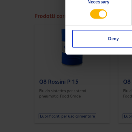
Necessary
Selection
Prodotti correlati
Deny
Q8 Rossini P 15
Q8 
Fluido sintetico per sistemi
Fluid
pneumatici Food Grade
Food
Lubrificanti per uso alimentare
Lubr