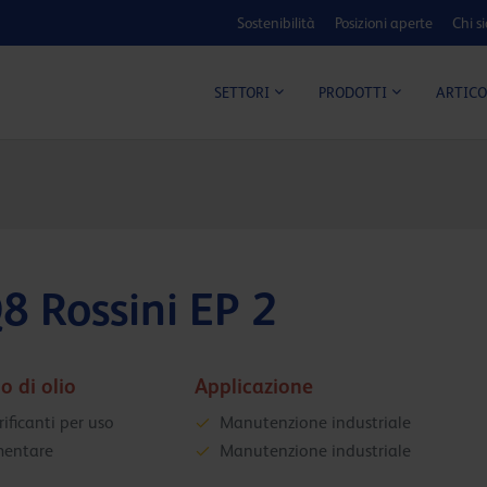
Sostenibilità
Posizioni aperte
Chi s
ARTICO
SETTORI
PRODOTTI
8 Rossini EP 2
o di olio
Applicazione
rificanti per uso
Manutenzione industriale
mentare
Manutenzione industriale