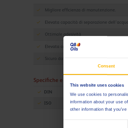
Migliore efficienza di manutenzione.
Elevata capacità di separazione dell'acqu
Ottimale adesività
Elevata capacità di resistere ai carichi pre
Sicuro da usare nell'industria alimentare.
Consent
Specifiche e approvazioni
This website uses cookies
DIN
51502 KP2K-20
We use cookies to personalis
information about your use of
ISO
6743 L-XBCEB2
other information that you’ve
Consent