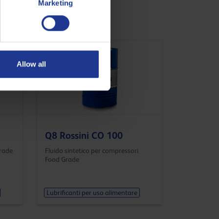
Marketing
Allow all
Q8 Rossini CO 100
Grade
Fluido sintetico per compressori
Food Grade
Lubrificanti per uso alimentare