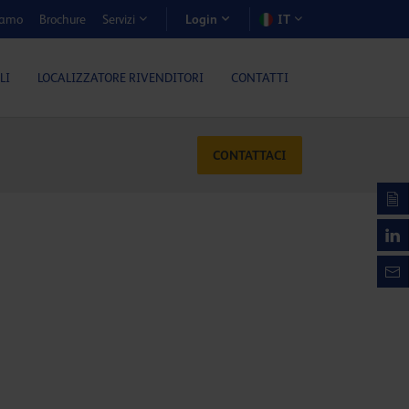
iamo
Brochure
IT
Servizi
Login
LI
LOCALIZZATORE RIVENDITORI
CONTATTI
CONTATTACI