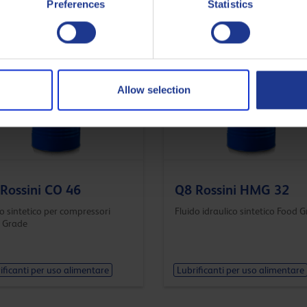
Preferences
Statistics
Allow selection
Rossini CO 46
Q8 Rossini HMG 32
o sintetico per compressori
Fluido idraulico sintetico Food 
 Grade
ificanti per uso alimentare
Lubrificanti per uso alimentare