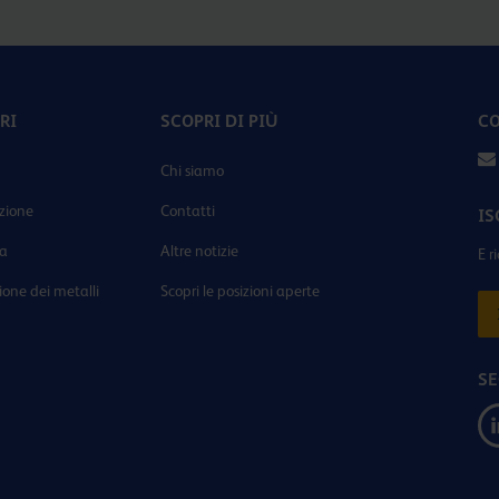
RI
SCOPRI DI PIÙ
CO
Chi siamo
zione
Contatti
IS
ia
Altre notizie
E r
ione dei metalli
Scopri le posizioni aperte
SE