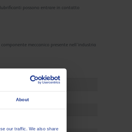
lubrificanti possono entrare in contatto
gni componente meccanico presente nell’industria
About
se our traffic. We also share