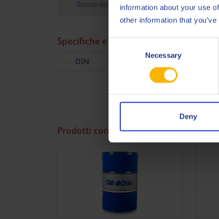
Sicuro da usare nell'industria alimentare.
information about your use of
other information that you’ve
Specifiche e approvazioni
Consent
Necessary
Selection
DIN
51502 KP2K-30
Deny
Prodotti correlati