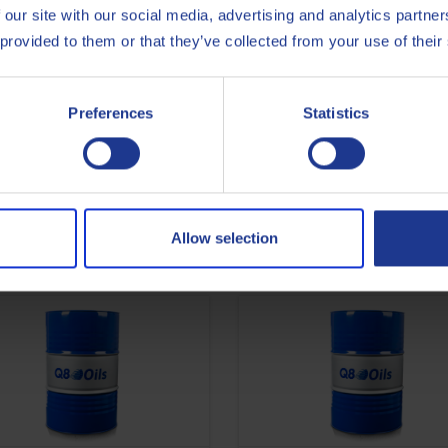
 our site with our social media, advertising and analytics partn
 provided to them or that they’ve collected from your use of their
Preferences
Statistics
ISO
6743-
Less specifications
Allow selection