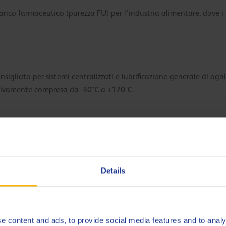
ianco farmaceutico (purezza FU) per l’industria alimentare, dove i 
sigliato per sistemi centralizzati e lubrificazione generale di o
ativamente compresa da -30°C a +170°C.
a.
Details
senti nei macchinari industriali.
e content and ads, to provide social media features and to analy