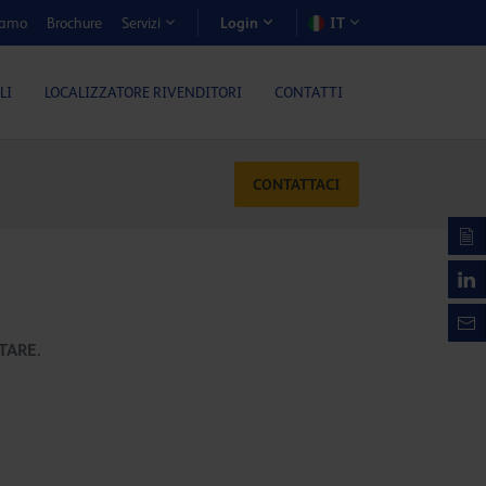
iamo
Brochure
IT
Servizi
Login
LI
LOCALIZZATORE RIVENDITORI
CONTATTI
CONTATTACI
TARE.