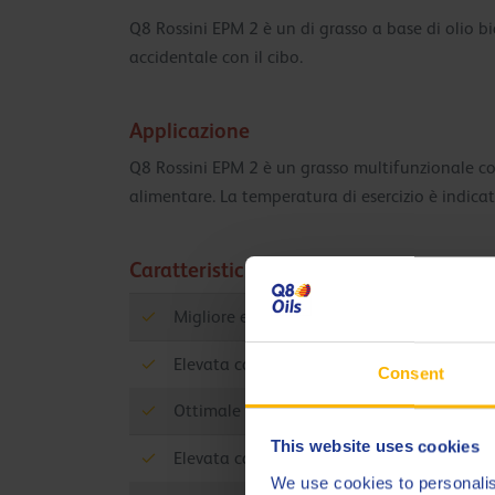
Q8 Rossini EPM 2 è un di grasso a base di olio b
accidentale con il cibo.
Applicazione
Q8 Rossini EPM 2 è un grasso multifunzionale con
alimentare. La temperatura di esercizio è indic
Caratteristiche
Migliore efficienza di manutenzione.
Elevata capacità di separazione dell'acqu
Consent
Ottimale adesività
This website uses cookies
Elevata capacità di resistere ai carichi pre
We use cookies to personalis