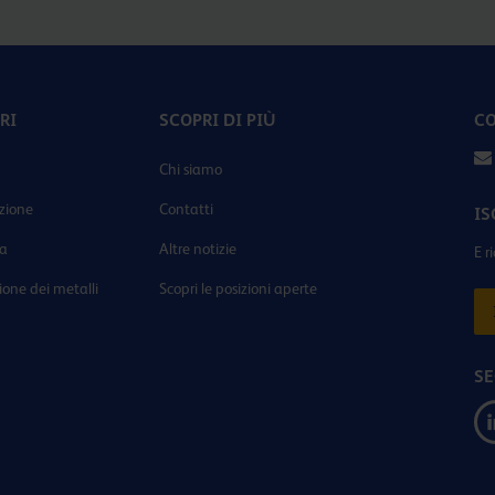
RI
SCOPRI DI PIÙ
CO
Chi siamo
zione
Contatti
IS
ia
Altre notizie
E r
ione dei metalli
Scopri le posizioni aperte
SE