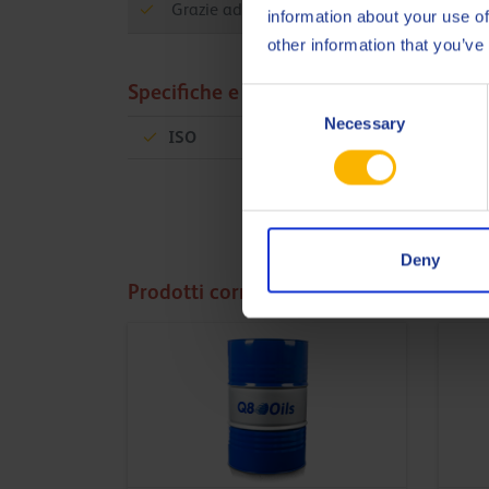
Grazie ad una adeguata additivazione il pr
information about your use of
other information that you’ve
Specifiche e approvazioni
Consent
Necessary
Selection
ISO
21469
Deny
Prodotti correlati