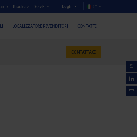
iamo
Brochure
IT
Servizi
Login
LI
LOCALIZZATORE RIVENDITORI
CONTATTI
CONTATTACI