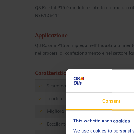
Q8 Rossini P15 è un fluido sintetico formulato 
NSF:136411
Applicazione
Q8 Rossini P15 si impiega nell’Industria aliment
nei processi di confezionamento e nel settore fa
Caratteristiche
Sicuro da usare nell'industria alimentare.
Inodore.
Consent
Migliora la durata delle apparecchiature gr
This website uses cookies
Eccellente olio sintetico (PAO).
We use cookies to personalis