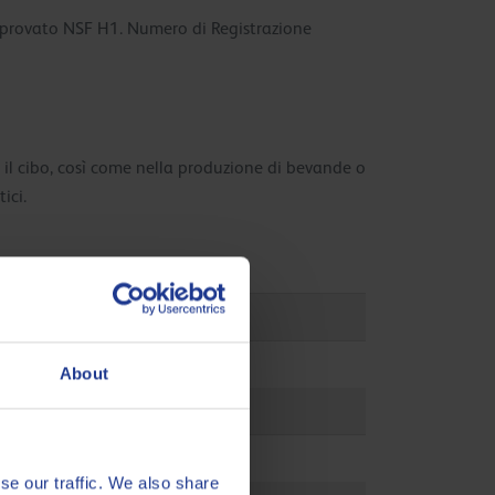
approvato NSF H1. Numero di Registrazione
 il cibo, così come nella produzione di bevande o
ici.
About
se our traffic. We also share