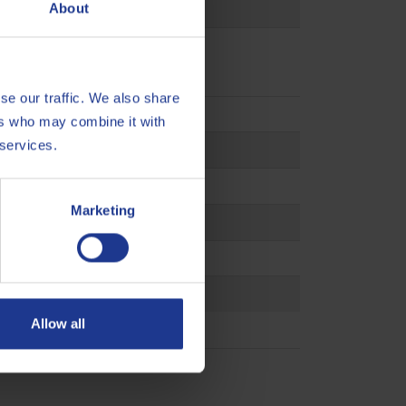
About
se our traffic. We also share
ype M1
ers who may combine it with
 services.
5D
 (GO 101)
Marketing
 16B
 16D
 19B
Allow all