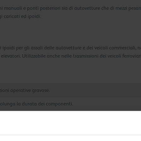
i manuali e ponti posteriori sia di autovetture che di mezzi pesan
 caricati ed ipoidi.
poidi per gli assali delle autovetture e dei veicoli commerciali, n
 elevatori. Utilizzabile anche nelle trasmissioni dei veicoli ferroviari
zioni operative gravose.
prolunga la durata dei componenti.
ndizioni di carico d'urto.
orrosione.