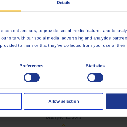
sità stabile durante l'uso
Details
e content and ads, to provide social media features and to analy
MAN
342 T
 our site with our social media, advertising and analytics partn
 provided to them or that they’ve collected from your use of their
MIL
L-210
Volvo
97316
Preferences
Statistics
ZF
TE-ML
ZF
TE-ML
ZF
TE-ML
Allow selection
Less specifications