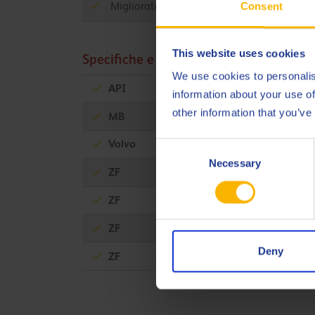
Migliorata stabilità al taglio per una visco
Consent
This website uses cookies
Specifiche e approvazioni
We use cookies to personalis
API
GL-5
information about your use of
other information that you’ve
MB
235
Volvo
97310
Consent
Necessary
Selection
ZF
TE-ML 07A
ZF
TE-ML 16C
ZF
TE-ML 17B
Deny
ZF
TE-ML 21A