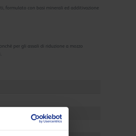
ti, formulato con basi minerali ed additivazione
onché per gli assali di riduzione a mozzo
.