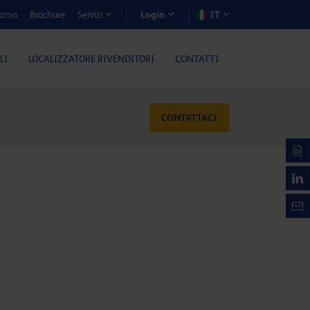
iamo
Brochure
IT
Servizi
Login
LI
LOCALIZZATORE RIVENDITORI
CONTATTI
CONTATTACI