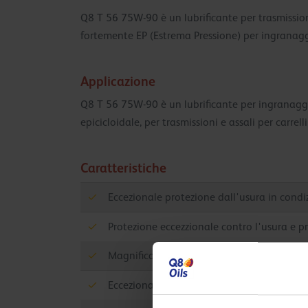
Q8 T 56 75W-90 è un lubrificante per trasmission
fortemente EP (Estrema Pressione) per ingranaggi
Applicazione
Q8 T 56 75W-90 è un lubrificante per ingranaggi i
epicicloidale, per trasmissioni e assali per carrelli
Caratteristiche
Eccezionale protezione dall'usura in condi
Protezione eccezzionale contro l'usura e 
Magnifica protezione degli ingranaggi in co
Eccezionale protezione contro ruggine e c