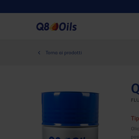
Torna ai prodotti
Q
FLU
Tip
Olio
post