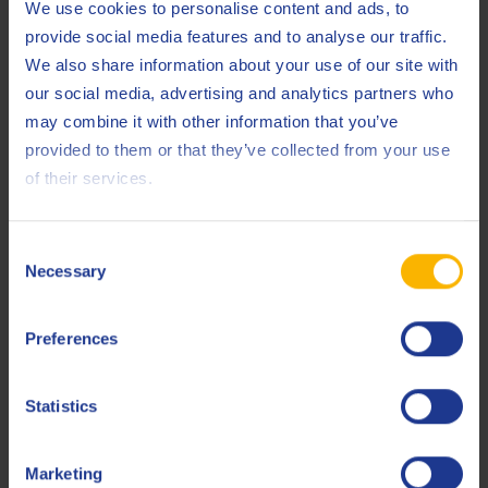
We use cookies to personalise content and ads, to
provide social media features and to analyse our traffic.
Prodotti correlati
We also share information about your use of our site with
our social media, advertising and analytics partners who
may combine it with other information that you’ve
provided to them or that they’ve collected from your use
of their services.
Q8 TO-4 Fluid 30
Consent
Necessary
Selection
Fluido per trasmissioni di veicoli Caterpillar.
Preferences
Olio per trasmissioni manuali
Statistics
Marketing