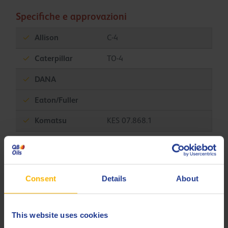
Specifiche e approvazioni
Allison
C-4
Caterpillar
TO-4
DANA
Eaton/Fuller
Komatsu
KES 07.868.1
Komatsu Dresser
Micro-Clutch
ZF
TE-ML 03C
Consent
Details
About
ZF
TE-ML 07F
Less specifications
This website uses cookies