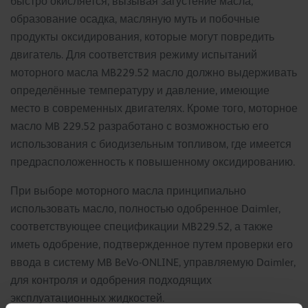
быстро окисляется, вызывая загустение масла,
образование осадка, масляную муть и побочные
продукты оксидирования, которые могут повредить
двигатель. Для соответствия режиму испытаний
моторного масла MB229.52 масло должно выдерживать
определённые температуру и давление, имеющие
место в современных двигателях. Кроме того, моторное
масло MB 229.52 разработано с возможностью его
использования с биодизельным топливом, где имеется
предрасположенность к повышенному оксидированию.
При выборе моторного масла принципиально
использовать масло, полностью одобренное Daimler,
соответствующее спецификации MB229.52, а также
иметь одобрение, подтвержденное путем проверки его
ввода в систему MB BeVo-ONLINE, управляемую Daimler,
для контроля и одобрения подходящих
эксплуатационных жидкостей.