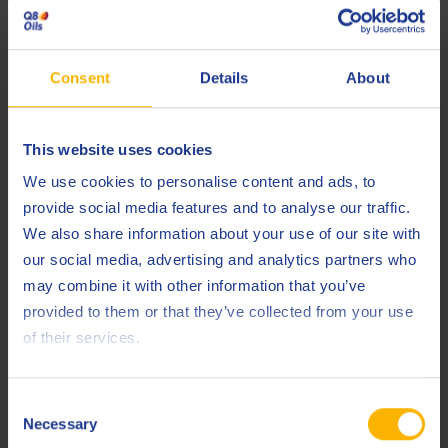
Q8Oils представляет: Моторное масло Q8
Формула Престиж V 5W-30
Consent
Details
About
Оптимальная экономия топлива (до 2,28%)
Полная совместимость с устройствами доочистки
This website uses cookies
отработавших газов, такими, как GPF (бензиновые
We use cookies to personalise content and ads, to
сажевые фильтры)
provide social media features and to analyse our traffic.
Превосходная защита от LSPI
We also share information about your use of our site with
Успешно прошло программу испытаний VW
our social media, advertising and analytics partners who
Baumuster 2020 г.
may combine it with other information that you’ve
provided to them or that they’ve collected from your use
of their services.
Consent
Necessary
Selection