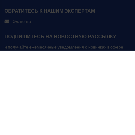
ОБРАТИТЕСЬ К НАШИМ ЭКСПЕРТАМ
Эл. почта
ПОДПИШИТЕСЬ НА НОВОСТНУЮ РАССЫЛКУ
и получайте ежемесячные уведомления о новинках в сфере
смазочных материалов
ПОДПИСЫВАЙСЯ
СЛЕДИТЕ ЗА НАШИМИ НОВОСТЯМИ НА LINKEDIN
©2026 Kuwait Petroleum Copyright 2020. Все права защищены.