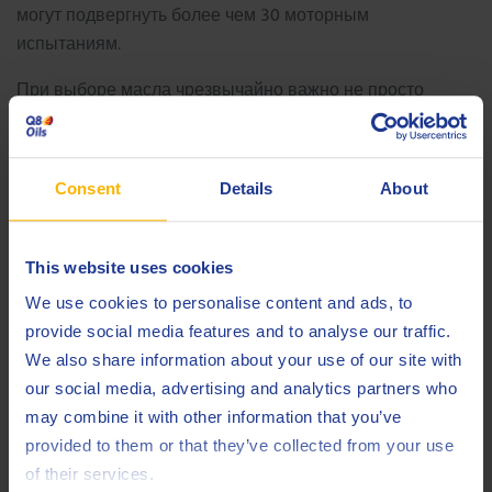
могут подвергнуть более чем 30 моторным
испытаниям.
При выборе масла чрезвычайно важно не просто
выбрать масло с пометкой «пригодное к
использованию». Убедитесь, что вы выбрали масло,
полностью одобренное в соответствии с VW
Consent
Details
About
504.00/507.00.
This website uses cookies
Q8Oils представляет: Моторное масло Q8
Формула Престиж V 5W-30
We use cookies to personalise content and ads, to
provide social media features and to analyse our traffic.
Оптимальная экономия топлива (до 2,28%)
We also share information about your use of our site with
Полная совместимость с устройствами доочистки
our social media, advertising and analytics partners who
отработавших газов, такими, как GPF (бензиновые
may combine it with other information that you’ve
сажевые фильтры)
provided to them or that they’ve collected from your use
Превосходная защита от LSPI
of their services.
Успешно прошло программу испытаний VW