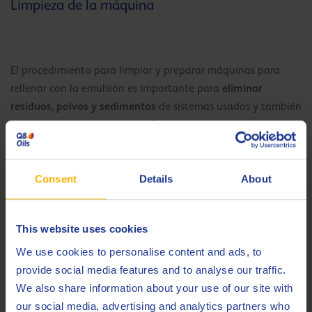
Limpieza de la máquina
El procedimiento para limpiar y preparar máquinas para
eliminar
rellenar con la emulsión es importante para
residuos, polvos y sedimentos
de sistemas usados y también
para eliminar los protectores frente a la corrosión de
máquinas nuevas, dado que estos pueden provocar la
formación inicial de espumas en la emulsión.
Consent
Details
About
Control y mantenimiento
This website uses cookies
We use cookies to personalise content and ads, to
provide social media features and to analyse our traffic.
Las emulsiones se deben conservar con la concentración
We also share information about your use of our site with
adecuada. En ejemplos de formación se usa la “leche” como
our social media, advertising and analytics partners who