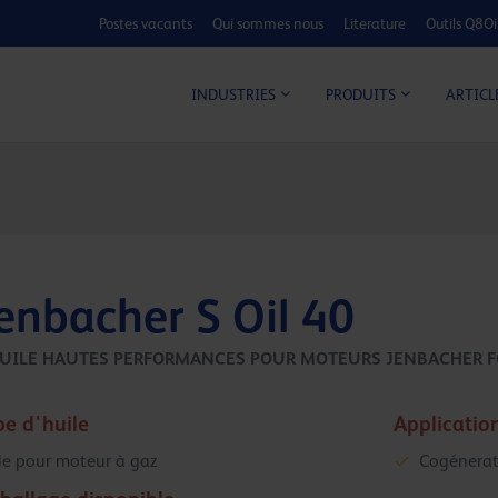
Postes vacants
Qui sommes nous
Literature
Outils Q8Oi
CALCULATEUR C
ARTICL
INDUSTRIES
PRODUITS
enbacher S Oil 40
HUILE HAUTES PERFORMANCES POUR MOTEURS JENBACHER 
pe d'huile
Applicatio
le pour moteur à gaz
Cogénerat