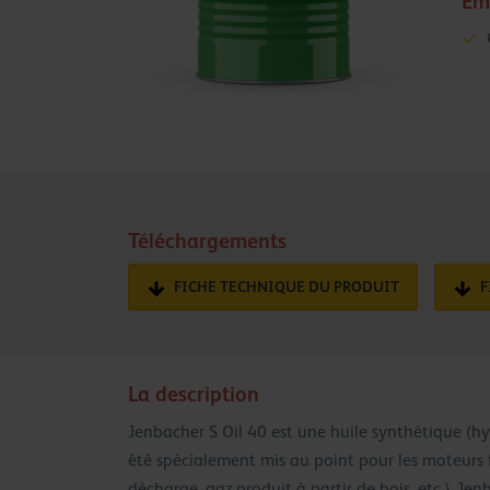
Em
Téléchargements
FICHE TECHNIQUE DU PRODUIT
F
La description
Jenbacher S Oil 40 est une huile synthétique (
été spécialement mis au point pour les moteurs 
décharge, gaz produit à partir de bois, etc.). J