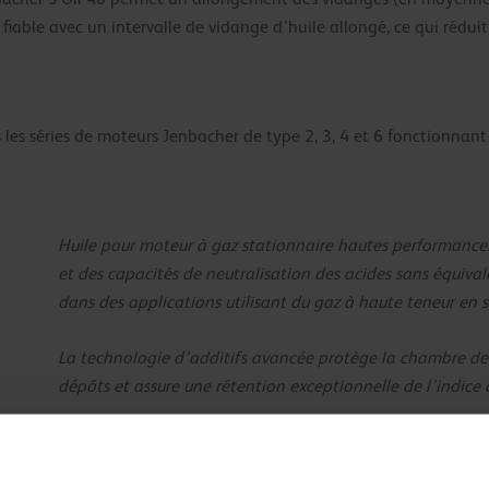
fiable avec un intervalle de vidange d’huile allongé, ce qui réduit
s les séries de moteurs Jenbacher de type 2, 3, 4 et 6 fonctionnan
Huile pour moteur à gaz stationnaire hautes performances 
et des capacités de neutralisation des acides sans équiva
dans des applications utilisant du gaz à haute teneur en 
La technologie d’additifs avancée protège la chambre de
dépôts et assure une rétention exceptionnelle de l’indice 
Les dernières technologies en matière d’additifs et les fl
garantissent une protection maximale et un moteur propre.