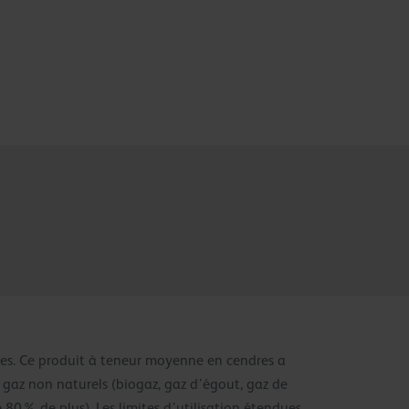
res. Ce produit à teneur moyenne en cendres a
 gaz non naturels (biogaz, gaz d’égout, gaz de
80% de plus). Les limites d’utilisation étendues