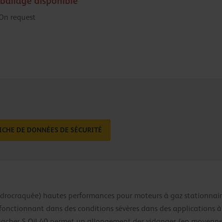
ballage disponible
On request
ICHE DE DONNÉES DE SÉCURITÉ
hydrocraquée) hautes performances pour moteurs à gaz stationnai
fonctionnant dans des conditions sévères dans des applications à
enbacher S Oil 40 permet un allongement des vidanges (en moyenne 