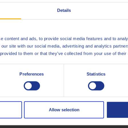
allongé et une réduction significative du coût opérationne
Details
e content and ads, to provide social media features and to analy
r S Oil 40, cradle-to-gate (installation ultramoderne de Q8Oils e
 our site with our social media, advertising and analytics partn
if et l'empreinte de ce produit, veuillez contacter Q8Oils. Pour pl
 provided to them or that they’ve collected from your use of their
Preferences
Statistics
INNIO Jenbacher
 Series - Fuel class B, C
TA 100
INNIO Jenbacher
C) - Fuel class B, C
TA 100
INNIO Jenbacher
 & J) - Fuel class B, C
TA 100
Allow selection
d oil change interval