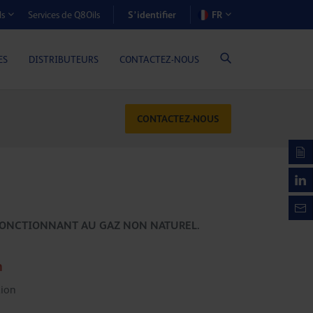
S’identifier
Services de Q8Oils
FR
ls
OÛTS-AVANTAGES (MOTEURS À GAZ)
ES
DISTRIBUTEURS
CONTACTEZ-NOUS
CONTACTEZ-NOUS
FONCTIONNANT AU GAZ NON NATUREL.
n
ion