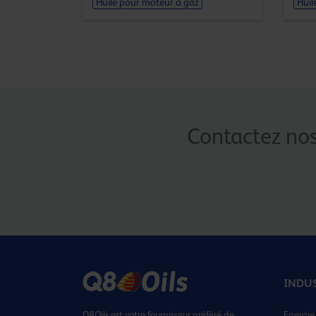
Huile pour moteur à gaz
Huil
Contactez nos
INDU
Q8Oils est votre fournisseur préféré de
Energie