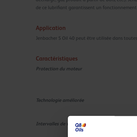
de ce lubrifiant garantissent un fonctionnement 
Application
Jenbacher S Oil 40 peut être utilisée dans toute
Caractéristiques
Protection du moteur
Technologie améliorée
Intervalles de vidange prolongés