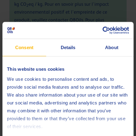
kg CO
eq / kg. Pour en savoir plus sur l'impact
2
environnemental positif et l'empreinte de ce
produit, veuillez contacter Q8Oils. Pour plus
d'informations, consultez ce
lien
Consent
Details
About
Spécifications et approbations
ACEA
C3
This website uses cookies
ACEA
C4
We use cookies to personalise content and ads, to
provide social media features and to analyse our traffic.
Fiat
9.55535-S4
We also share information about your use of our site with
MB
226.51
our social media, advertising and analytics partners who
may combine it with other information that you’ve
MB
229.31
provided to them or that they’ve collected from your use
of their services.
MB
229.51