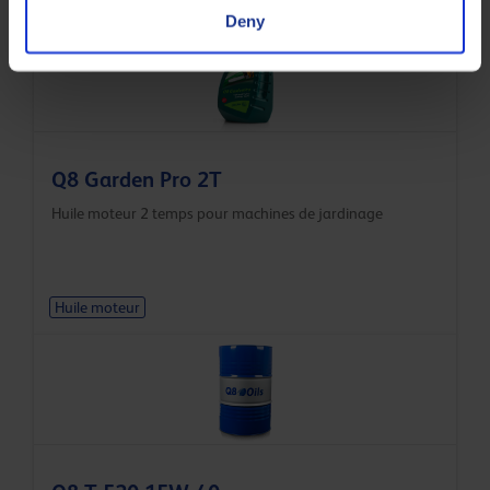
Deny
Q8 Garden Pro 2T
Huile moteur 2 temps pour machines de jardinage
Huile moteur