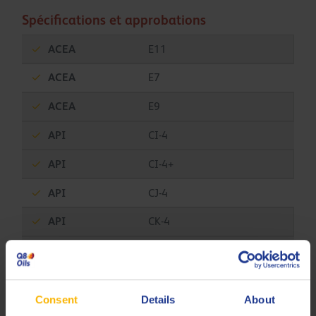
Spécifications et approbations
ACEA
E11
ACEA
E7
ACEA
E9
API
CI-4
API
CI-4+
API
CJ-4
API
CK-4
API
SN
Allison
TES-439
Consent
Details
About
Caterpillar
ECF-3