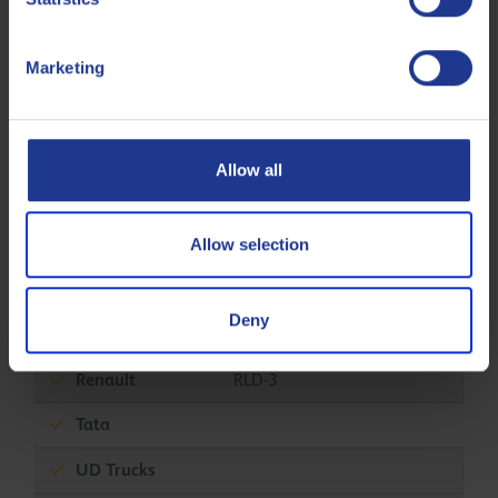
MAN
M 3271-1
MAN
M 3575
Marketing
MAN
M 3775
MB
226.9
Allow all
MTU
Type 2.1
Mack
EO-O Premium Plus
Allow selection
Mack
EO-S 4.5
Deny
Renault
RGD
Renault
RLD-3
Tata
UD Trucks