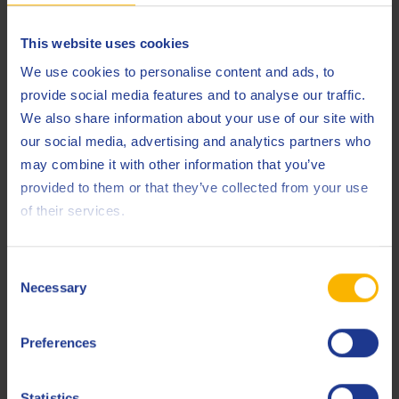
Cummins
CES 20081
This website uses cookies
Cummins
CES 20086
We use cookies to personalise content and ads, to
provide social media features and to analyse our traffic.
DTFR 15C100 (MB
Daimler Truck AG
We also share information about your use of our site with
228.31)
our social media, advertising and analytics partners who
Detroit Diesel
DFS 93K218
may combine it with other information that you’ve
provided to them or that they’ve collected from your use
Detroit Diesel
DFS 93K222
of their services.
Deutz
DQC III-18 LA
Ford
M2C171-F1
Consent
Necessary
Selection
Hino
Isuzu
Preferences
JASO
DH-2
Statistics