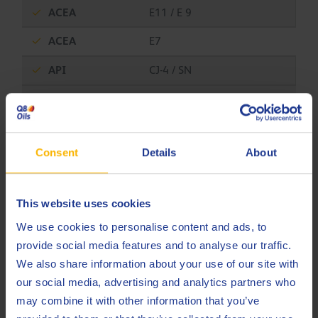
ACEA
E11 / E 9
ACEA
E7
API
CJ-4 / SN
API
CK-4
Allison
TES-439
Consent
Details
About
Case New Holland
MAT 3521
Case New Holland
MAT 3571
This website uses cookies
Caterpillar
ECF-3
We use cookies to personalise content and ads, to
Cummins
CES 20081 / 20086
provide social media features and to analyse our traffic.
We also share information about your use of our site with
DTFR 15C100 (MB
Daimler Truck AG
our social media, advertising and analytics partners who
228.31)
may combine it with other information that you’ve