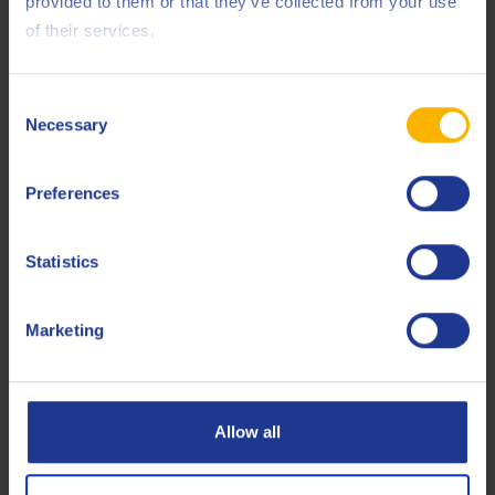
provided to them or that they’ve collected from your use
Detroit Diesel
DFS 93K218 / 93K222
of their services.
Deutz
DQC III-18 LA
Ford
M2C171-F1
Consent
Necessary
Selection
JASO
DH-2
John Deere
JDQ 78X
Preferences
Komatsu
KES 07.851.2
Statistics
Liebherr
LH-00-ENG3A LA
MAN
M 3575
Marketing
MAN
M 3775
MTU
Type 2.1
Allow all
Mack
EO-S 4.5