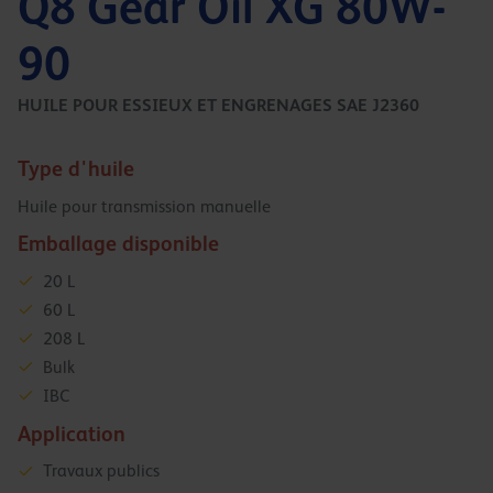
Q8 Gear Oil XG 80W-
90
HUILE POUR ESSIEUX ET ENGRENAGES SAE J2360
Type d'huile
Huile pour transmission manuelle
Emballage disponible
20 L
60 L
208 L
Bulk
IBC
Application
Travaux publics