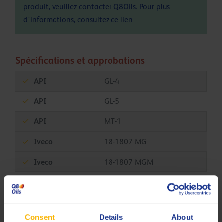
produit, veuillez contacter Q8Oils. Pour plus
d'informations, consultez ce
lien
Spécifications et approbations
API
GL-4
API
GL-5
API
MT-1
Iveco
18-1807 MG
Iveco
18-1807 MGM
MAN
341 Type E2
MAN
341 Type Z2
Consent
Details
About