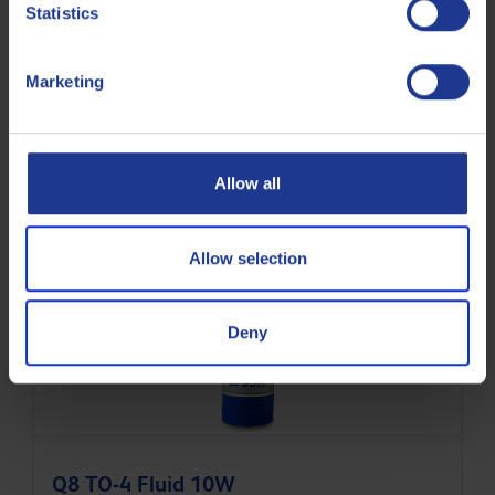
ZF
TE-ML 17B
Statistics
ZF
TE-ML 17H
Marketing
ZF
TE-ML 19B
ZF
TE-ML 21A
Allow all
Less specifications
Allow selection
Produits connexes
Deny
Q8 TO-4 Fluid 10W