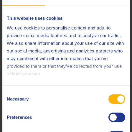
MAN
342 Type M2
MB
235.0 (DTFR 12B100)
This website uses cookies
SAE
J 2360
We use cookies to personalise content and ads, to
provide social media features and to analyse our traffic.
Scania
STO 1:0
We also share information about your use of our site with
Scania
STO 1:1 G
our social media, advertising and analytics partners who
may combine it with other information that you’ve
ZF
TE-ML 02B
provided to them or that they’ve collected from your use
ZF
TE-ML 05A
of their services.
ZF
TE-ML 07A
Consent
ZF
TE-ML 12L
Necessary
Selection
ZF
TE-ML 12M
Preferences
ZF
TE-ML 16B