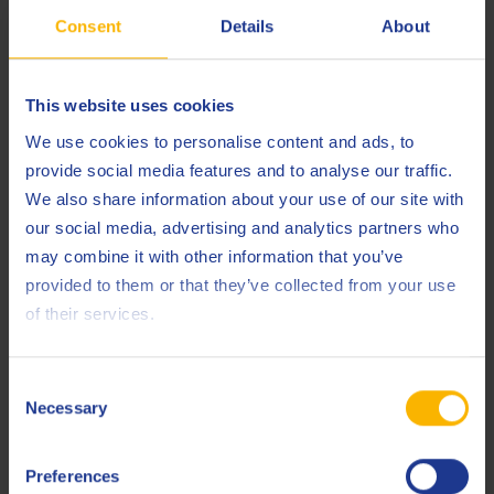
Consent
Details
About
Superior
Less specifications
This website uses cookies
We use cookies to personalise content and ads, to
provide social media features and to analyse our traffic.
Remarques
We also share information about your use of our site with
our social media, advertising and analytics partners who
La recommandation du fabricant d’origine en ce qui
may combine it with other information that you’ve
concerne la sélection du niveau de cendres doit toujours
provided to them or that they’ve collected from your use
être respectée
of their services.
Produits connexes
Consent
Necessary
Selection
Preferences