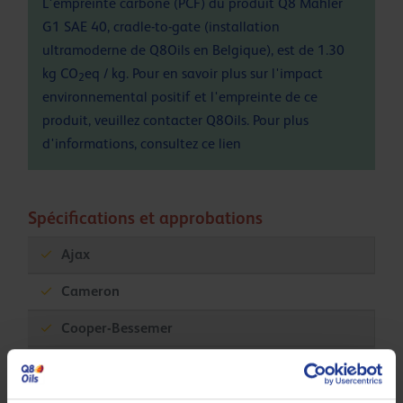
L'empreinte carbone (PCF) du produit Q8 Mahler
G1 SAE 40, cradle-to-gate (installation
ultramoderne de Q8Oils en Belgique), est de 1.30
kg CO
eq / kg. Pour en savoir plus sur l'impact
2
environnemental positif et l'empreinte de ce
produit, veuillez contacter Q8Oils. Pour plus
d'informations, consultez ce
lien
Spécifications et approbations
Ajax
Cameron
Cooper-Bessemer
Dresser-Rand
Fairbanks Morse