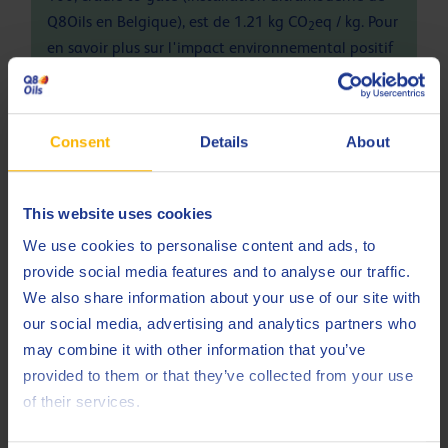
Q8Oils en Belgique), est de 1.21 kg CO
eq / kg. Pour
2
en savoir plus sur l'impact environnemental positif
et l'empreinte de ce produit, veuillez contacter
Q8Oils. Pour plus d'informations, consultez ce
lien
Consent
Details
About
Spécifications et approbations
This website uses cookies
DIN
51506 VDL
We use cookies to personalise content and ads, to
ISO
6743-3 DAA
provide social media features and to analyse our traffic.
We also share information about your use of our site with
ISO
6743-3 DAB
our social media, advertising and analytics partners who
ISO
6743-3 DAG
may combine it with other information that you’ve
provided to them or that they’ve collected from your use
ISO
6743-3 DAH
of their services.
ISO
6743-3 DVA