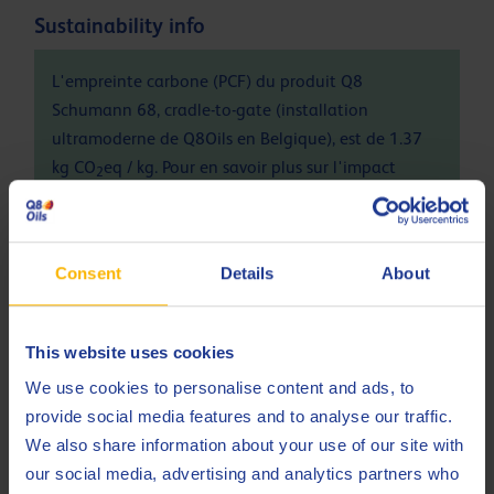
Sustainability info
L'empreinte carbone (PCF) du produit Q8
Schumann 68, cradle-to-gate (installation
ultramoderne de Q8Oils en Belgique), est de 1.37
kg CO
eq / kg. Pour en savoir plus sur l'impact
2
environnemental positif et l'empreinte de ce
produit, veuillez contacter Q8Oils. Pour plus
d'informations, consultez ce
lien
Consent
Details
About
Spécifications et approbations
This website uses cookies
DIN
We use cookies to personalise content and ads, to
51506 VDL
provide social media features and to analyse our traffic.
ISO
6743-3 DAA
We also share information about your use of our site with
our social media, advertising and analytics partners who
ISO
6743-3 DAB