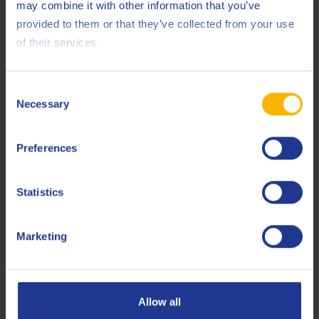
may combine it with other information that you’ve
ISO
6743-3 DAG
provided to them or that they’ve collected from your use
of their services.
ISO
6743-3 DAH
ISO
6743-3 DAJ
Consent
Necessary
ISO
6743-3 DVA
Selection
ISO
6743-4 L-HV
Preferences
Less specifications
Statistics
Produits connexes
Marketing
Allow all