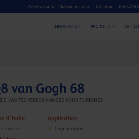
Postes vacants
Qui sommes nous
Literature
Outils Q8Oi
CALCULATEUR C
ARTICL
INDUSTRIES
PRODUITS
8 van Gogh 68
ILE HAUTES PERFORMANCES POUR TURBINES
pe d'huile
Application
le turbine
Cogéneration