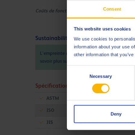
Consent
Coûts de fonctionnement réduits
This website uses cookies
Sustainability info
We use cookies to personalis
information about your use of
L'empreinte carbone (PCF) du produit Q8 van G
other information that you’ve
savoir plus sur l'impact environnemental posit
Consent
Necessary
Selection
Spécifications et approbations
ASTM
D 4304, Type I
ISO
6743-5 L-TGA
Deny
JIS
K 2213 Type 2