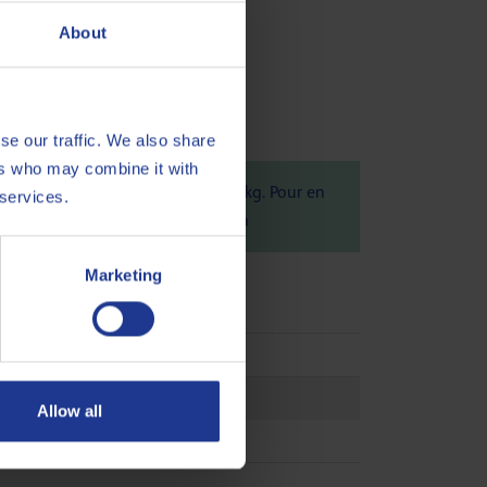
About
ntre la formation de vernis
se our traffic. We also share
ers who may combine it with
elgique), est de 1.21 kg CO
eq / kg. Pour en
 services.
2
us d'informations, consultez ce
lien
Marketing
5 L-TSA
Allow all