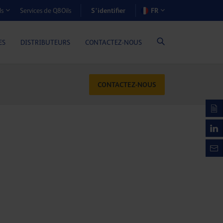
S’identifier
Services de Q8Oils
FR
ls
OÛTS-AVANTAGES (MOTEURS À GAZ)
ES
DISTRIBUTEURS
CONTACTEZ-NOUS
CONTACTEZ-NOUS