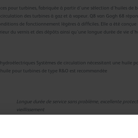
s pour turbines, fabriquée à partir d’une sélection d’huiles de b
 circulation des turbines à gaz et à vapeur. Q8 van Gogh 68 répon
conditions de fonctionnement légères à difficiles. Elle a été con
ieur du vernis et des dépôts ainsi qu’une longue durée de vie d’hu
es hydroélectriques Systèmes de circulation nécessitant une huile
e huile pour turbines de type R&O est recommandée
Longue durée de service sans problème, excellente protect
vieillissement
Formulation exceptionnelle pour protéger la turbine contr
dépôts et de laque dans la turbine