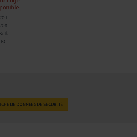
ballage
sponible
20 L
208 L
Bulk
IBC
ICHE DE DONNÉES DE SÉCURITÉ