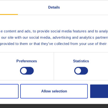
Details
Spécialement développé avec une excellente protection co
e content and ads, to provide social media features and to analy
 our site with our social media, advertising and analytics partn
ogh 68, cradle-to-gate (installation ultramoderne de Q8Oils en B
 provided to them or that they’ve collected from your use of their
if et l'empreinte de ce produit, veuillez contacter Q8Oils. Pour pl
Preferences
Statistics
British Standard
489
ISO
6743-
Allow selection