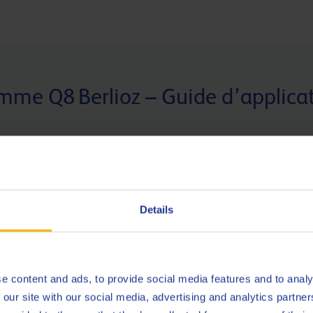
me Q8 Berlioz – Guide d’applica
usinage solubles, conçue pour allier les normes les plus récentes
 produits qui exploite les dernières technologies en matière d’ad
Details
Q8 Berlioz XRC
Q8
n
Un produit biostable, à faible teneur en huile et
Un
e content and ads, to provide social media features and to analy
financièrement abordable pour la rectification et
po
 our site with our social media, advertising and analytics partn
l’usinage de la fonte et des alliages d’acier.