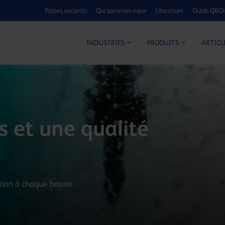
Postes vacants
Qui sommes nous
Literature
Outils Q8Oi
CALCULATEUR C
ARTICL
INDUSTRIES
PRODUITS
 et une qualité
tion à chaque besoin.