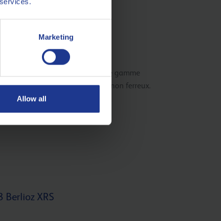
 services.
Marketing
 Berlioz XVH
 fluide polyvalent pour toute une gamme
usinage sur les métaux ferreux et non ferreux.
Allow all
 Berlioz XRS