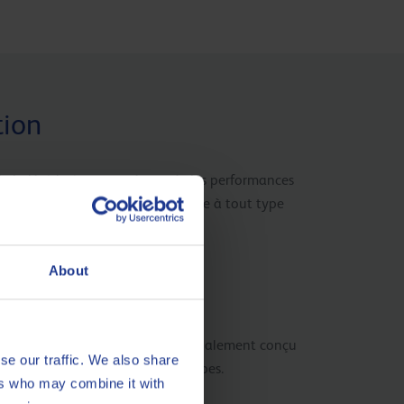
tion
 de la législation européenne à des performances
ditifs et est conçue pour répondre à tout type
About
 Berlioz XAD
 lubrifiant semi-synthétique spécialement conçu
se our traffic. We also share
ur le formage et l’usinage des tubes.
ers who may combine it with