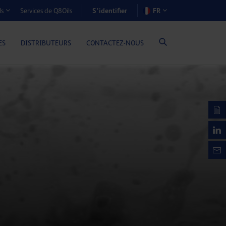
S’identifier
Services de Q8Oils
FR
ls
OÛTS-AVANTAGES (MOTEURS À GAZ)
ES
DISTRIBUTEURS
CONTACTEZ-NOUS