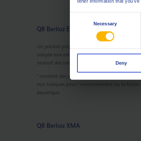
other information that you’ve
Consent
Necessary
Selection
Q8 Berlioz EPS *
Un produit polyvalent hautement performant,
adapté aux extrêmes pressions, pour l’usinage
intensif des métaux ferreux et non ferreux.
Deny
* contient des additifs chlorés extrême pression
non toxiques pour l’environnement ou la faune
aquatique
Q8 Berlioz XMA