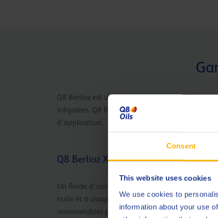
Gam
Q8 Berlioz est une gamme complète de fluides d’
inégalées. Q8 Berlioz est une gamme complète de
d’application.
Consent
Q8 Berlioz XMR
This website uses cookies
Un fluide d’usinage sans bore, à haute teneur e
We use cookies to personalis
huile et à usage général, composé de matériaux
information about your use of
renouvelables pour l’usinage léger à moyen.