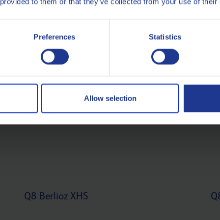
 provided to them or that they’ve collected from your use of their
Preferences
Statistics
Q8 Berlioz XVP
Q8
Un fluide d’usinage hautement polyvalent pour
Un
des travaux légers à moyens sur des alliages de
d’
fonte et d’acier.
Allow selection
Q8 Berlioz XHS
Q8