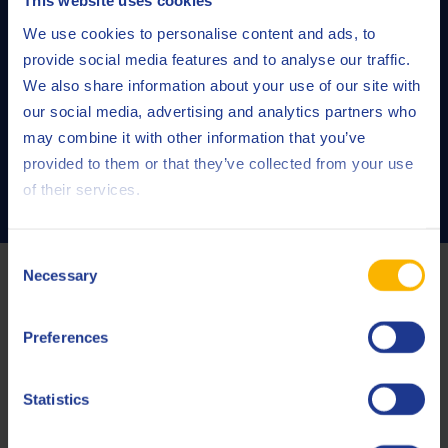
This website uses cookies
We use cookies to personalise content and ads, to
provide social media features and to analyse our traffic.
We also share information about your use of our site with
Solutions d’équipements
our social media, advertising and analytics partners who
may combine it with other information that you’ve
provided to them or that they’ve collected from your use
LIRE LA SUITE
of their services.
Consent
Derniers articles
Necessary
Selection
Preferences
Statistics