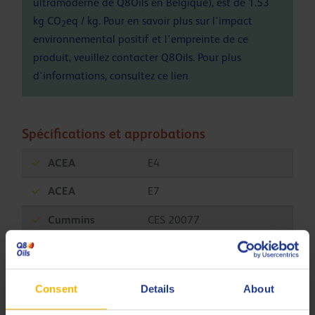
ultramoderne de Q8Oils en Belgique), est de 1.53
kg CO
eq / kg. Pour en savoir plus sur l'impact
2
environnemental positif et l'empreinte de ce
produit, veuillez contacter Q8Oils. Pour plus
d'informations, consultez ce
lien
Spécifications et approbations
ACEA
E4
ACEA
E7
Cummins
CES 20077
DAF
HP1
DAF
HP2
Consent
Details
About
Deutz
DQC IV-18