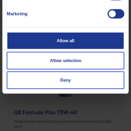
Voith
Class A Retarder Oil
Marketing
Volvo
VDS-3
Less specifications
Allow all
Allow selection
Produits connexes
Deny
Q8 Formula Plus 15W-40
Huile moteur minérale pour voitures de tourisme A3/B4
2021