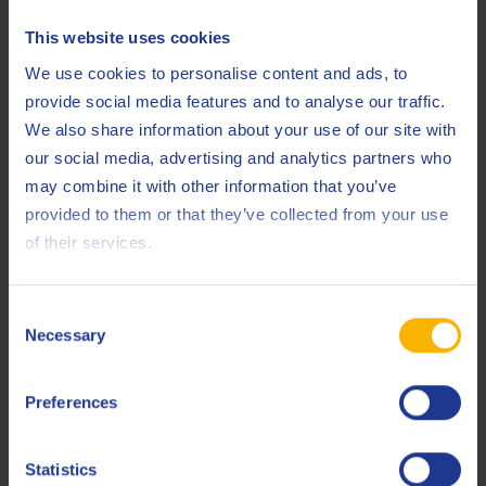
Iveco
18-1804 TFE
This website uses cookies
We use cookies to personalise content and ads, to
Liebherr
LH-00-ENG
provide social media features and to analyse our traffic.
MAN
M 3277
We also share information about your use of our site with
our social media, advertising and analytics partners who
MB
228.5 (DTFR 15B120)
may combine it with other information that you’ve
MB
235.27 (DTFR 13D100)
provided to them or that they’ve collected from your use
of their services.
MTU
Type 3
Mack
EO-N
Consent
Necessary
Renault
RLD
Selection
Renault
RLD-2
Preferences
Renault
RXD
Statistics
Scania
LDF-3