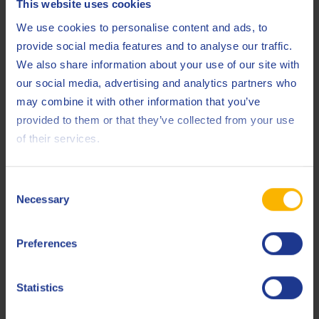
This website uses cookies
ISO
11158 HM
We use cookies to personalise content and ads, to
Less specifications
provide social media features and to analyse our traffic.
We also share information about your use of our site with
our social media, advertising and analytics partners who
may combine it with other information that you’ve
Produits connexes
provided to them or that they’ve collected from your use
of their services.
Consent
Necessary
Selection
Q8 Hanson 46
Preferences
Huile hydraulique exceptionnelle sans zinc et à indice de
viscosité élevé
Statistics
Huile hydraulique