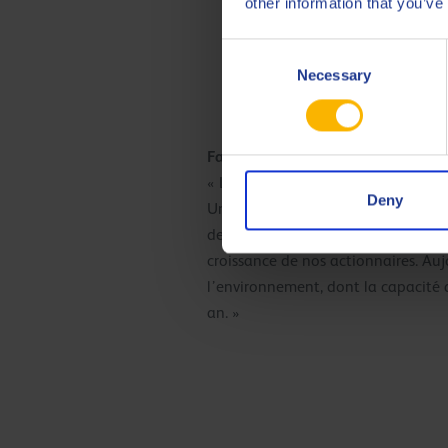
other information that you’ve
Consent
Necessary
Selection
Fadel Al Faraj, Global Business M
« L’usine de mélange d’Anvers avai
Deny
Unis. Q8Oils l’a acquise en 1983. 
des lubrifiants. Ce que vous pouve
croissance de nos actionnaires. Au
l’environnement, dont la capacité ac
an. »