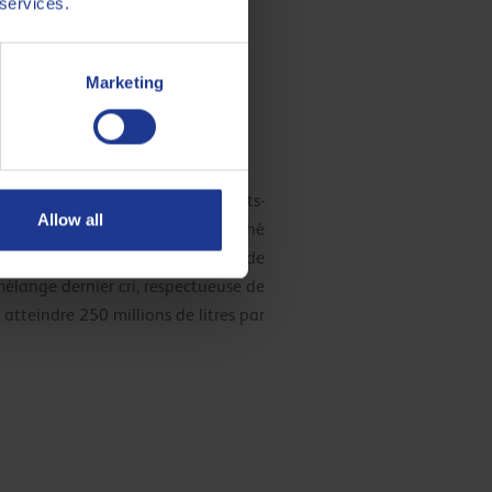
 services.
Marketing
les lubrifiants importés des États-
Allow all
iel dans notre succès sur le marché
 visant à réaliser les ambitions de
élange dernier cri, respectueuse de
 atteindre 250 millions de litres par