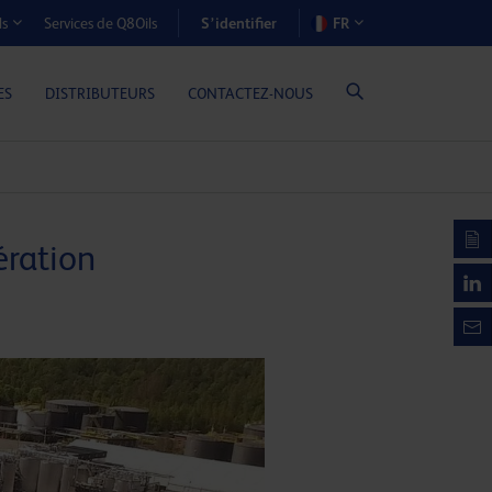
S’identifier
Services de Q8Oils
FR
ls
OÛTS-AVANTAGES (MOTEURS À GAZ)
ES
DISTRIBUTEURS
CONTACTEZ-NOUS
ération