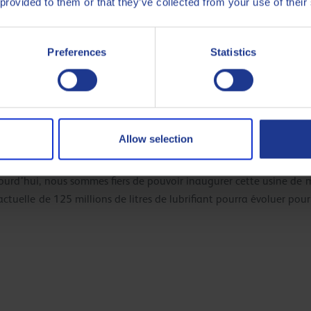
 provided to them or that they’ve collected from your use of their
Preferences
Statistics
anaging Director de Kuwait Petroleum, ajoute :
t été construite à l’origine en 1891 pour stocker le carburant et 
Allow selection
Durant 33 ans, l’usine et ses 131 employés ont joué un rôle essent
z voir aujourd’hui est l’aboutissement d’une stratégie globale,
jourd’hui, nous sommes fiers de pouvoir inaugurer cette usine de m
tuelle de 125 millions de litres de lubrifiant pourra évoluer pour