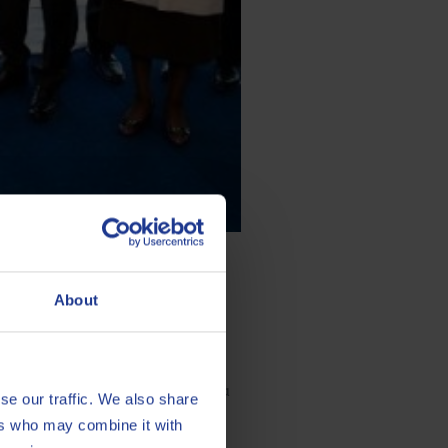
About
explique :
uction extrêmement optimisées, va
se our traffic. We also share
cteur des lubrifiants en Europe, et
ers who may combine it with