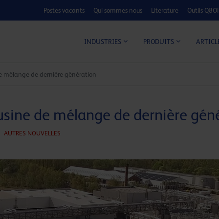
Postes vacants
Qui sommes nous
Literature
Outils Q8Oi
CALCULATEUR C
ARTICL
INDUSTRIES
PRODUITS
de mélange de dernière génération
usine de mélange de dernière gén
AUTRES NOUVELLES