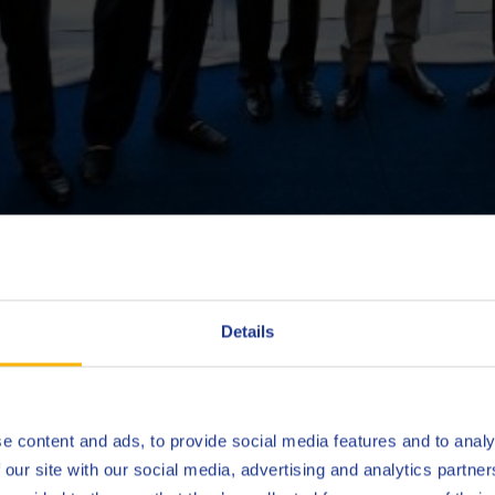
Details
-Mushaileh, Vice-président de Kuwait Petroleum pour l’Europe, 
e de pointe, moderne, avec ses installations et capacités de prod
e content and ads, to provide social media features and to analy
ire de la croissance et du succès des activités de Q8Oils dans le se
 our site with our social media, advertising and analytics partn
dans le monde entier. »